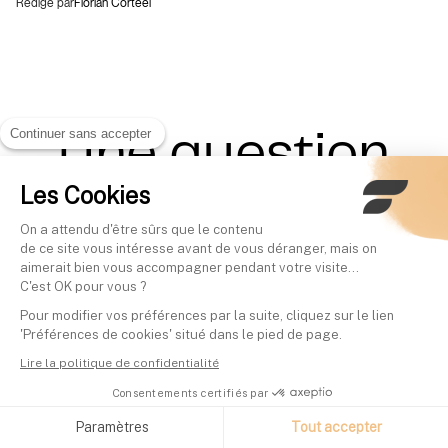
Rédigé par
Florian Corteel
Continuer sans accepter
Une question
Les Cookies
sur Finary Life ?
On a attendu d'être sûrs que le contenu
de ce site vous intéresse avant de vous déranger, mais on
aimerait bien vous accompagner pendant votre visite...
UNE QUESTION SANS RÉPONSE ?
C'est OK pour vous ?
VENEZ VOIR NOTRE
CENTRE D'AIDE
Pour modifier vos préférences par la suite, cliquez sur le lien
Qu'est-ce que Finary Life ?
'Préférences de cookies' situé dans le pied de page.
Lire la politique de confidentialité
Finary Life est le nom commercial sous lequel
Consentements certifiés par
Finary distribue le contrat d'assurance vie
,
e-vie
assuré par
. Le contrat est disponible
Generali Vie
Paramètres
Tout accepter