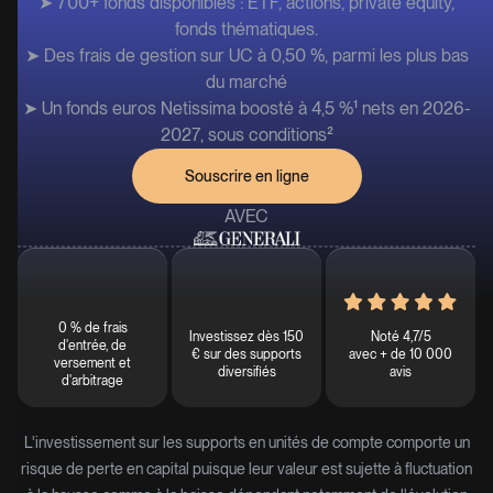
➤ 700+ fonds disponibles : ETF, actions, private equity,
fonds thématiques.
➤ Des frais de gestion sur UC à 0,50 %, parmi les plus bas
du marché
➤ Un fonds euros Netissima boosté à 4,5 %¹ nets en 2026-
2027, sous conditions²
Souscrire en ligne
AVEC
0 % de frais
Investissez dès 150
Noté 4,7/5
d'entrée, de
€ sur des supports
avec + de 10 000
versement et
diversifiés
avis
d'arbitrage
L'investissement sur les supports en unités de compte comporte un
risque de perte en capital puisque leur valeur est sujette à fluctuation