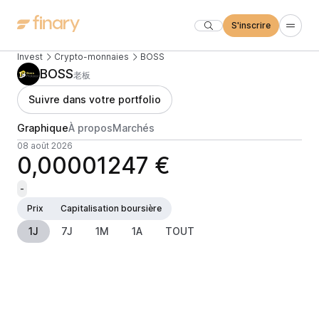
S'inscrire
Invest
Crypto-monnaies
BOSS
BOSS
老板
Suivre dans votre portfolio
Graphique
À propos
Marchés
08 août 2026
0,00001247 €
-
Prix
Capitalisation boursière
1J
7J
1M
1A
TOUT