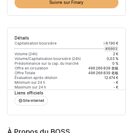
Suivre sur Finary
Détails
Capitalisation boursière
6 190 €
-
#
10903
Volume (24h)
2 €
Volume/Capitalisation boursière (24h)
0,03 %
Prédominance sur la cap. du marché
0 %
Offre en circulation
496 266 839
老板
Offre Totale
496 266 839
老板
Évaluation après dilution
12 474 €
Minimum sur 24 h
- €
Maximum sur 24 h
- €
Liens officiels
Site internet
À Propos du BOSS