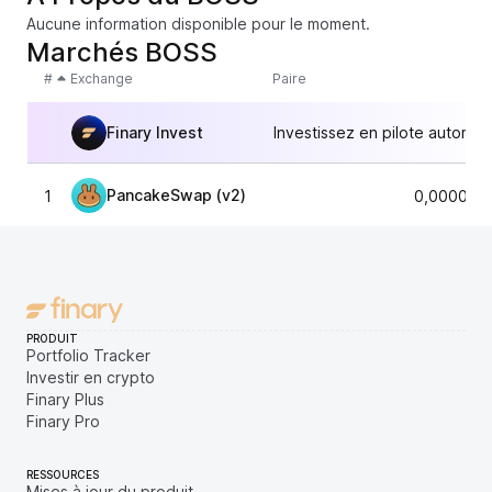
Aucune information disponible pour le moment.
Marchés BOSS
#
Exchange
Paire
Finary Invest
Investissez en pilote automat
PancakeSwap (v2)
1
0,000014
PRODUIT
Portfolio Tracker
Investir en crypto
Finary Plus
Finary Pro
RESSOURCES
Mises à jour du produit