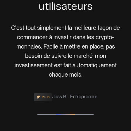
utilisateurs
meilleure façon de
Finary m'a vraiment aidé à franchi
ans les crypto-
à investir dans les crypto-monna
e en place, pas
processus d'inscription s'est d
 marché, mon
douceur et en quelques minutes, e
 automatiquement
mettre en place mon plan d'inve
s.
de façon très simple.
trepreneur
Arthur C - Product Man
Slide 3 of 3.