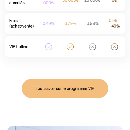
50 000€
25 000€
0€
cumulés
000€
Frais
0.99 -
0.49%
0.79%
0.89%
(achat/vente)
1.49%
VIP hotline
Tout savoir sur le programme VIP