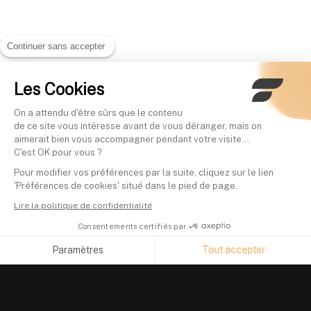
Continuer sans accepter
Les Cookies
On a attendu d'être sûrs que le contenu
de ce site vous intéresse avant de vous déranger, mais on
aimerait bien vous accompagner pendant votre visite...
C'est OK pour vous ?
Pour modifier vos préférences par la suite, cliquez sur le lien
'Préférences de cookies' situé dans le pied de page.
Lire la politique de confidentialité
Consentements certifiés par
Paramètres
Tout accepter
Axeptio consent
Plateforme de Gestion du Consentement : Personnalisez vos O
Notre plateforme vous permet d'adapter et de gérer vos paramètr