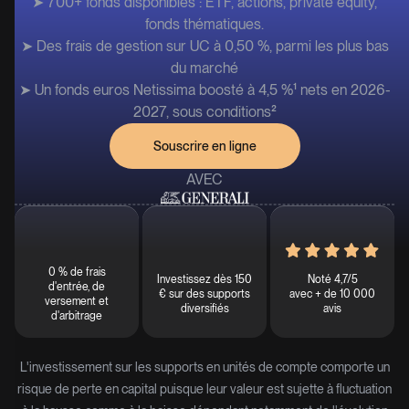
➤ 700+ fonds disponibles : ETF, actions, private equity,
fonds thématiques.
➤ Des frais de gestion sur UC à 0,50 %, parmi les plus bas
du marché
➤ Un fonds euros Netissima boosté à 4,5 %¹ nets en 2026-
2027, sous conditions²
Souscrire en ligne
AVEC
0 % de frais
Investissez dès 150
Noté 4,7/5
d'entrée, de
€ sur des supports
avec + de 10 000
versement et
diversifiés
avis
d'arbitrage
L'investissement sur les supports en unités de compte comporte un
risque de perte en capital puisque leur valeur est sujette à fluctuation