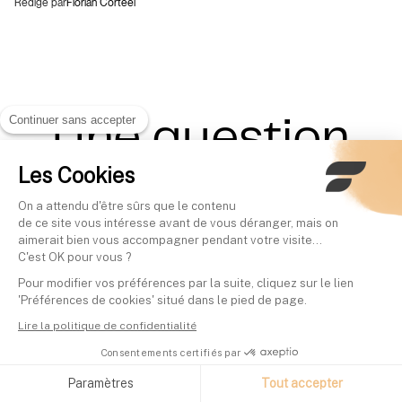
Rédigé par
Florian Corteel
Continuer sans accepter
Une question
Les Cookies
sur Finary Life ?
On a attendu d'être sûrs que le contenu
de ce site vous intéresse avant de vous déranger, mais on
aimerait bien vous accompagner pendant votre visite...
UNE QUESTION SANS RÉPONSE ?
C'est OK pour vous ?
VENEZ VOIR NOTRE
CENTRE D'AIDE
Pour modifier vos préférences par la suite, cliquez sur le lien
Qu'est-ce que Finary Life ?
'Préférences de cookies' situé dans le pied de page.
Lire la politique de confidentialité
Finary Life est le nom commercial sous lequel
Consentements certifiés par
Finary distribue le contrat d'assurance vie
,
e-vie
assuré par
. Le contrat est disponible
Generali Vie
Paramètres
Tout accepter