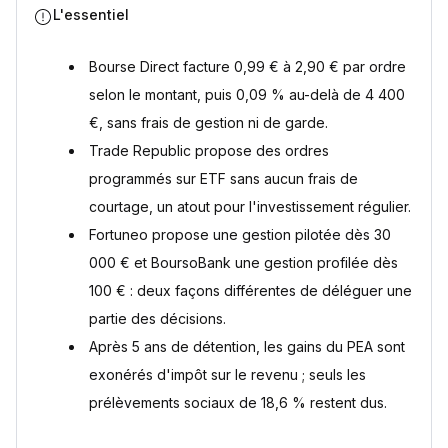
Peut-on ouvrir un PEA sans compte courant dans la même
L'essentiel
banque ?
Quels frais surveiller sur un PEA ?
Bourse Direct facture 0,99 € à 2,90 € par ordre
Comment transférer son PEA d'une banque à une autre ?
selon le montant, puis 0,09 % au-delà de 4 400
Quelle est la fiscalité d'un PEA après 5 ans en 2026 ?
Gestion libre ou gestion pilotée pour son PEA ?
€, sans frais de gestion ni de garde.
Trade Republic propose des ordres
Sources
programmés sur ETF sans aucun frais de
courtage, un atout pour l'investissement régulier.
Fortuneo propose une gestion pilotée dès 30
000 € et BoursoBank une gestion profilée dès
100 € : deux façons différentes de déléguer une
partie des décisions.
Après 5 ans de détention, les gains du PEA sont
exonérés d'impôt sur le revenu ; seuls les
prélèvements sociaux de 18,6 % restent dus.