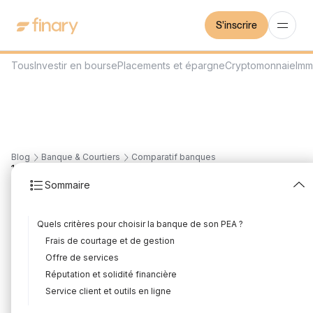
S'inscrire
Tous
Investir en bourse
Placements et épargne
Cryptomonnaie
Imm
Blog
Banque & Courtiers
Comparatif banques
18
min
16/7/2026
Sommaire
Quelle est la meilleure
Quels critères pour choisir la banque de son PEA ?
banque pour votre PEA
Frais de courtage et de gestion
en 2026 ?
Offre de services
Réputation et solidité financière
Rédigé par
Mounir Laggoune
Édité par
Mounir Laggoune
Service client et outils en ligne