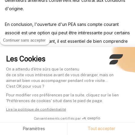
détenteurs antérieurs conservent leur contrat aux conditions
d'origine.
En conclusion, l'ouverture d'un PEA sans compte courant
associé est une option qui peut être intéressante pour certains
Continuer sans accepter
investisseurs. Cependant, il est essentiel de bien comprendre
les conditions spécifiques de chaque offre et de comparer les
Les Cookies
différentes options avant de prendre une décision. Pour plus
d'informations sur les meilleures banques en ligne, vous
On a attendu d'être sûrs que le contenu
pouvez consulter notre
comparatif détaillé
.
de ce site vous intéresse avant de vous déranger, mais on
aimerait bien vous accompagner pendant votre visite...
C'est OK pour vous ?
Pour modifier vos préférences par la suite, cliquez sur le lien
Comment réduire les frais
'Préférences de cookies' situé dans le pied de page.
Lire la politique de confidentialité
de son PEA ?
Consentements certifiés par
Paramètres
Tout accepter