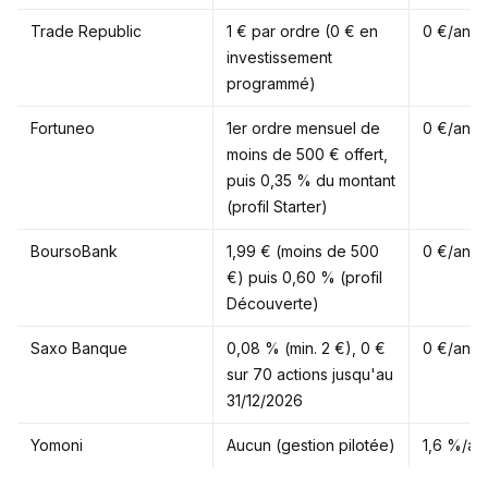
Trade Republic
1 € par ordre (0 € en
0 €/an
investissement
programmé)
Fortuneo
1er ordre mensuel de
0 €/an
moins de 500 € offert,
puis 0,35 % du montant
(profil Starter)
BoursoBank
1,99 € (moins de 500
0 €/an
€) puis 0,60 % (profil
Découverte)
Saxo Banque
0,08 % (min. 2 €), 0 €
0 €/an
sur 70 actions jusqu'au
31/12/2026
Yomoni
Aucun (gestion pilotée)
1,6 %/an