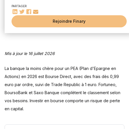
Quelles sont les meilleures banques pour un PEA en 2026 ?
PARTAGER
Le top 10 des banques pour votre PEA
Analyse de Bourse Direct
Rejoindre Finary
Analyse de Trade Republic
Analyse de Fortuneo
Analyse de BoursoBank
Mis à jour le 16 juillet 2026
Analyse de Saxo Banque
Analyse de Yomoni
La banque la moins chère pour un PEA (Plan d'Epargne en
Peut-on ouvrir un PEA sans compte courant associé ?
Actions) en 2026 est Bourse Direct, avec des frais dès 0,99
Possibilités et restrictions
euro par ordre, suivi de Trade Republic à 1 euro. Fortuneo,
Comparaison des offres des banques à ce sujet
BoursoBank et Saxo Banque complètent le classement selon
Comment réduire les frais de son PEA ?
vos besoins. Investir en bourse comporte un risque de perte
Stratégies pour négocier les frais avec sa banque
en capital.
Astuces pour minimiser les coûts
Questions fréquentes
Quelle est la banque la moins chère pour un PEA en 2026 ?