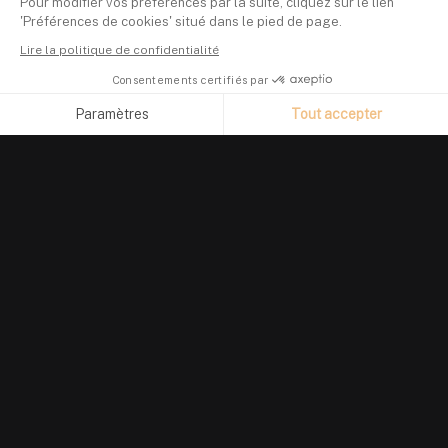
Pour modifier vos préférences par la suite, cliquez sur le lien
'Préférences de cookies' situé dans le pied de page.
Lire la politique de confidentialité
Consentements certifiés par
Paramètres
Tout accepter
Axeptio consent
Plateforme de Gestion du Consentement : Personnalisez vos O
Notre plateforme vous permet d'adapter et de gérer vos paramètr
PRODUIT
Suivi de portefeuille
Investir en crypto
Finary Plus