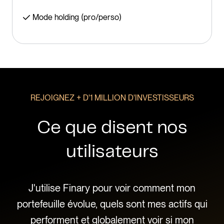
Mode holding (pro/perso)
REJOIGNEZ + D'1 MILLION D'INVESTISSEURS
Ce que disent nos
utilisateurs
 que
J'utilise Finary pour voir comment mon
Ce
e,
portefeuille évolue, quels sont mes actifs qui
l'
es
performent et globalement voir si mon
pa