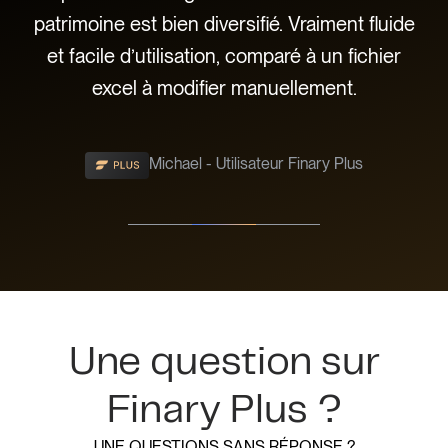
ple
patrimoine est bien diversifié. Vraiment fluide
c
e
et facile d’utilisation, comparé à un fichier
ù !
excel à modifier manuellement.
Michael - Utilisateur Finary Plus
Slide 2 of 3.
Une question sur
Finary Plus ?
UNE QUESTIONS SANS RÉPONSE ?