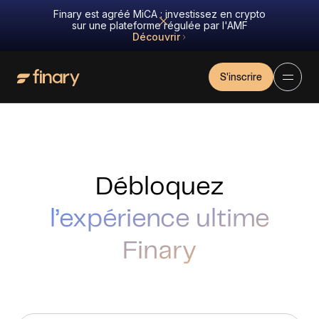
Finary est agréé MiCA : investissez en crypto
sur une plateforme régulée par l'AMF
Découvrir
S'inscrire
Débloquez
l’expérience ultime
Finary