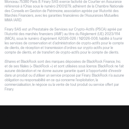
Monceau 75380 Paris 8. Finary SAS exerce l’activité de Courtier en Assurance
référencé à l’Orias sous le numéro 21001279, adhérent de la Chambre Nationale
des Conseils en Gestion de Patrimoine, association agréée par l’Autorité des
Marchés Financiers, avec les garanties financières de l'Assurances Mutuelles
MMA IARD.
Finary SAS est un Prestataire de Services sur Crypto-Actifs (PSCA) agréé par
l'Autorité des marchés financiers (AMF) au titre du Règlement (UE) 2023/1114
(MiCA), sous le numéro d'agrément A2026-026 / N2026-008, habilité à fournir
les services de conservation et d'administration de crypto-actifs pour le compte
de clients, de réception et transmission d'ordres sur crypto-actifs pour le
compte de clients, et de transfert de crypto-actifs pour le compte de clients.
iShares et BlackRock sont des marques déposées de BlackRock Finance, Inc.
et de ses filiales (« BlackRock ») et sont utilisées sous licence. BlackRock ne fait
aucune déclaration et ne donne aucune garantie quant à l'opportunité d'investir
dans un produit ou d'utiliser un service proposé par Finary. BlackRock n'a aucune
obligation ou responsabilité en ce qui concerne l'exploitation, la
commercialisation, le négoce ou la vente de tout produit ou service offert par
Finary.