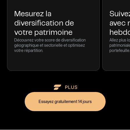
Mesurez la
Suive
diversification de
avec 
votre patrimoine
hebd
Découvrez votre score de diversification
Allez plus l
géographique et sectorielle et optimisez
patrimonial
votre répartition.
portefeuille.
Essayez gratuitement 14 jours