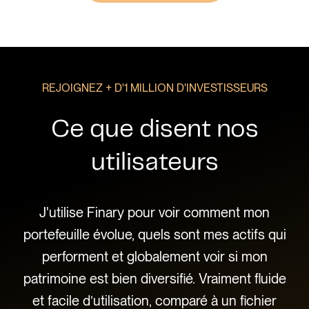
REJOIGNEZ + D'1 MILLION D'INVESTISSEURS
Ce que disent nos
utilisateurs
 que
J'utilise Finary pour voir comment mon
Ce
e,
portefeuille évolue, quels sont mes actifs qui
l'
es
performent et globalement voir si mon
pa
ple
patrimoine est bien diversifié. Vraiment fluide
c
e
et facile d’utilisation, comparé à un fichier