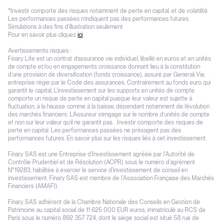
*Investir comporte des risques notamment de perte en capital, et de volatilité.
Les performances passées n’indiquent pas des performances futures.
Simulations à des fins d'illustration seulement
Pour en savoir plus cliquez
ici
.
Avertissements risques :
Finary Life est un contrat d’assurance vie individuel, libellé en euros et en unités
de compte et/ou en engagements croissance donnant lieu à la constitution
d'une provision de diversification (fonds croissance), assuré par Generali Vie,
entreprise régie par le Code des assurances. Contrairement au fonds euro qui
garantit le capital, L'investissement sur les supports en unités de compte
comporte un risque de perte en capital puisque leur valeur est sujette à
fluctuation, à la hausse comme à la baisse, dépendant notamment de l’évolution
des marchés financiers. L’Assureur s’engage sur le nombre d’unités de compte
et non sur leur valeur qu’il ne garantit pas. Investir comporte des risques de
perte en capital. Les performances passées ne présagent pas des
performances futures. En savoir plus sur les risques liés à cet investissement.
Finary SAS est une Entreprise d'Investissement agréée par l'Autorité de
Contrôle Prudentiel et de Résolution (ACPR) sous le numéro d'agrément
N°19283, habilitée à exercer le service d'investissement de conseil en
investissement. Finary SAS est membre de l'Association Française des Marchés
Financiers (AMAFI).
Finary SAS adhérent de la Chambre Nationale des Conseils en Gestion de
Patrimoine au capital social de 11 625 000 EUR euros, immatriculé au RCS de
Paris sous le numéro 892 357 724, dont le siège social est situé 58 rue de