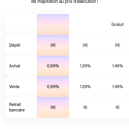
de majoration au prix d'exécution !
Gratuit
Dépôt
0€
0€
0€
Achat
0,99%
1.29%
1.49%
Vente
0,99%
1.29%
1.49%
Retrait
0€
1€
1€
bancaire