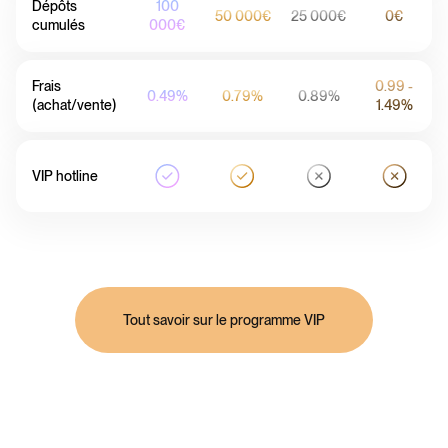
Dépôts
100
50 000€
25 000€
0€
cumulés
000€
Frais
0.99 -
0.49%
0.79%
0.89%
(achat/vente)
1.49%
VIP hotline
Tout savoir sur le programme VIP