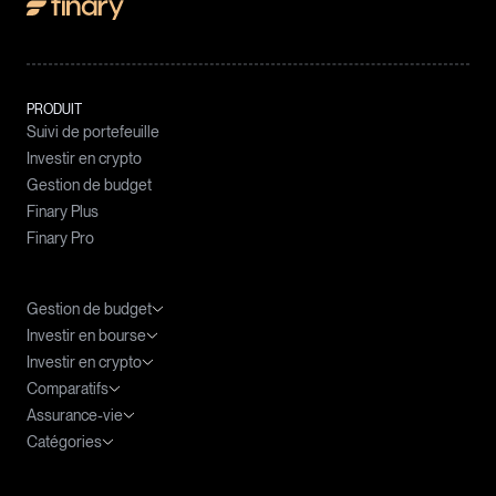
PRODUIT
Suivi de portefeuille
Investir en crypto
Gestion de budget
Finary Plus
Finary Pro
Gestion de budget
Investir en bourse
Meilleures applications budget
Investir en crypto
Agrégateur de compte
ETF : le guide complet
Comparatifs
Tableau Excel Budget
ETF PEA
Fiscalité des cryptomonnaies
Assurance-vie
ETF World
Cryptomonnaies prometteuses
Meilleure banque PEA
Catégories
ETF S&P 500
DCA Crypto
Application bourse
Fiscalité de l'assurance-vie
ETF CAC 40
Clause bénéficiaire et assurance-vie
Investir en actions