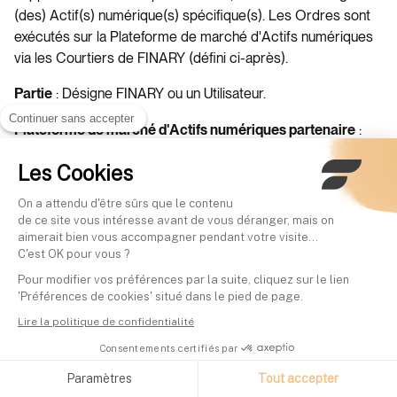
(des) Actif(s) numérique(s) spécifique(s). Les Ordres sont
exécutés sur la Plateforme de marché d'Actifs numériques
via les Courtiers de FINARY (défini ci-après).
: Désigne FINARY ou un Utilisateur.
Partie
Continuer sans accepter
:
Plateforme de marché d'Actifs numériques partenaire
Signifie toute plateforme de marché d'Actifs numériques sur
Les Cookies
lesquelles les Actifs numériques des Utilisateurs sont
acquis, vendus ou échangés par les Courtiers de FINARY.
On a attendu d'être sûrs que le contenu
de ce site vous intéresse avant de vous déranger, mais on
: Désigne la Plateforme créée par FINARY,
Plateforme
aimerait bien vous accompagner pendant votre visite...
accessible par l'Application ou le Site, permettant à
C'est OK pour vous ?
l'Utilisateur d'accéder aux Services fournis par FINARY.
Pour modifier vos préférences par la suite, cliquez sur le lien
'Préférences de cookies' situé dans le pied de page.
: Désigne la quantité d'un Actif Numérique détenue
Position
Lire la politique de confidentialité
par un Utilisateur sur son Compte crypto à la suite de
Consentements certifiés par
l'exécution d'un Ordre, dont la clôture correspond à la vente
ou à l'échange de cet Actif Numérique.
Paramètres
Tout accepter