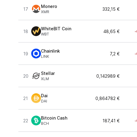
Monero
17
332,15 €
XMR
WhiteBIT Coin
18
48,65 €
-
WBT
Chainlink
19
7,2 €
-
LINK
Stellar
20
0,142989 €
XLM
Dai
21
0,864782 €
DAI
Bitcoin Cash
22
187,41 €
-
BCH