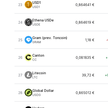
USD1
23
0,864641 €
USD1
Ethena USDe
24
0,864619 €
USDE
Gram (prev. Toncoin)
25
1,18 €
-
GRAM
Canton
26
0,081835 €
+
CC
Litecoin
27
39,72 €
+
LTC
Global Dollar
28
0,865012 €
USDG