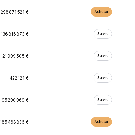
298 871 521 €
Acheter
136 816 873 €
Suivre
21 909 505 €
Suivre
422 121 €
Suivre
95 200 069 €
Suivre
185 468 836 €
Acheter