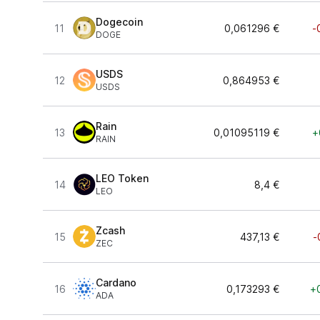
Dogecoin
11
0,061296 €
-
DOGE
USDS
12
0,864953 €
USDS
Rain
13
0,01095119 €
+
RAIN
LEO Token
14
8,4 €
LEO
Zcash
15
437,13 €
-
ZEC
Cardano
16
0,173293 €
+
ADA