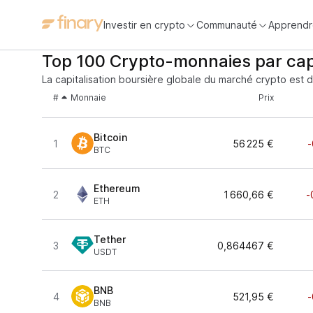
Investir en crypto
Communauté
Apprendr
Top 100 Crypto-monnaies par cap
La capitalisation boursière globale du marché crypto est 
#
Monnaie
Prix
Bitcoin
1
56 225 €
-
BTC
Ethereum
2
1 660,66 €
-
ETH
Tether
3
0,864467 €
USDT
BNB
4
521,95 €
-
BNB