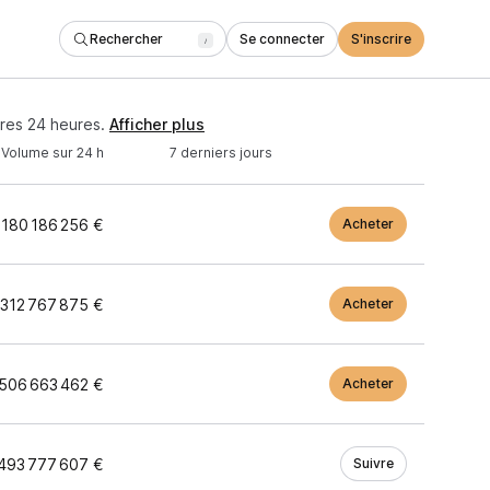
Rechercher
Se connecter
S'inscrire
/
res 24 heures.
Afficher plus
Volume sur 24 h
7 derniers jours
 180 186 256 €
Acheter
 312 767 875 €
Acheter
 506 663 462 €
Acheter
493 777 607 €
Suivre