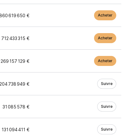
 860 619 650 €
Acheter
712 433 315 €
Acheter
 269 157 129 €
Acheter
204 738 949 €
Suivre
31 085 578 €
Suivre
131 094 411 €
Suivre