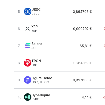
USDC
5
0,864705 €
USDC
XRP
6
0,900792 €
-
XRP
Solana
7
65,81 €
-
SOL
TRON
8
0,284389 €
TRX
Figure Heloc
9
0,897806 €
FIGR_HELOC
Hyperliquid
10
47,4 €
-
HYPE