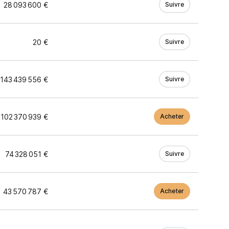
28 093 600 €
Suivre
20 €
Suivre
143 439 556 €
Suivre
102 370 939 €
Acheter
74 328 051 €
Suivre
43 570 787 €
Acheter