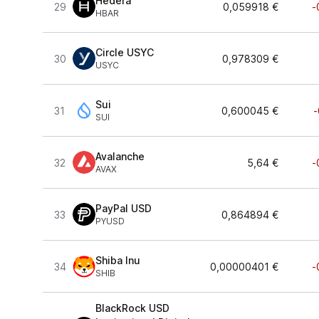
Hedera
29
0,059918 €
-
HBAR
Circle USYC
30
0,978309 €
USYC
Sui
31
0,600045 €
-
SUI
Avalanche
32
5,64 €
-
AVAX
PayPal USD
33
0,864894 €
PYUSD
Shiba Inu
34
0,00000401 €
-
SHIB
BlackRock USD