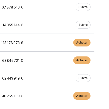
67 878 516 €
Suivre
14 355 144 €
Suivre
113 178 973 €
Acheter
63 845 721 €
Acheter
62 443 919 €
Suivre
40 265 159 €
Acheter