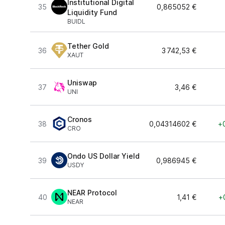
Institutional Digital
35
0,865052 €
Liquidity Fund
BUIDL
Tether Gold
36
3 742,53 €
XAUT
Uniswap
37
3,46 €
UNI
Cronos
38
0,04314602 €
+
CRO
Ondo US Dollar Yield
39
0,986945 €
USDY
NEAR Protocol
40
1,41 €
+
NEAR