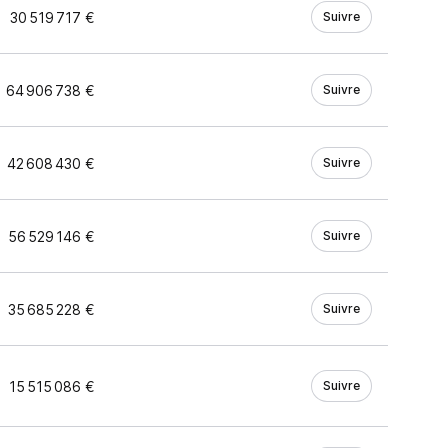
30 519 717 €
Suivre
64 906 738 €
Suivre
42 608 430 €
Suivre
56 529 146 €
Suivre
35 685 228 €
Suivre
15 515 086 €
Suivre