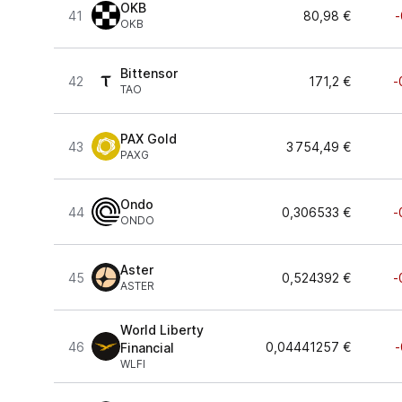
OKB
41
80,98 €
-
OKB
Bittensor
42
171,2 €
-
TAO
PAX Gold
43
3 754,49 €
PAXG
Ondo
44
0,306533 €
-
ONDO
Aster
45
0,524392 €
-
ASTER
World Liberty
46
0,04441257 €
-
Financial
WLFI