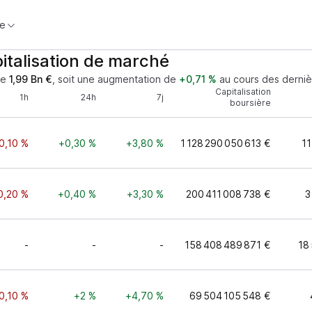
e
italisation de marché
de
1,99 Bn €
, soit une augmentation de
+0,71 %
au cours des derniè
Capitalisation
1h
24h
7j
boursière
0,10 %
+0,30 %
+3,80 %
1 128 290 050 613 €
11
0,20 %
+0,40 %
+3,30 %
200 411 008 738 €
3
-
-
-
158 408 489 871 €
18
0,10 %
+2 %
+4,70 %
69 504 105 548 €