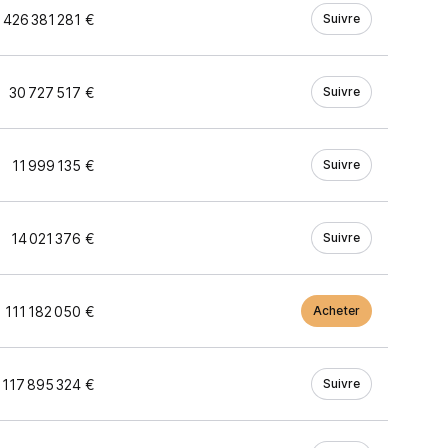
426 381 281 €
Suivre
30 727 517 €
Suivre
11 999 135 €
Suivre
14 021 376 €
Suivre
111 182 050 €
Acheter
117 895 324 €
Suivre