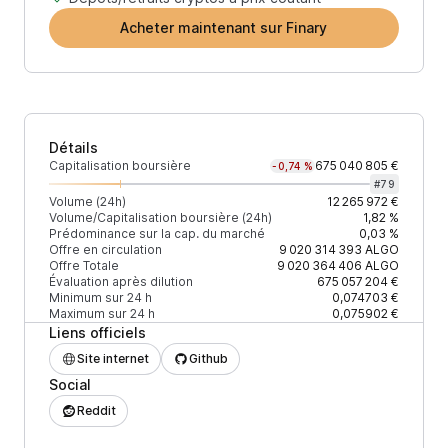
Acheter maintenant sur Finary
Détails
Capitalisation boursière
675 040 805 €
-0,74 %
#
79
Volume (24h)
12 265 972 €
Volume/Capitalisation boursière (24h)
1,82 %
Prédominance sur la cap. du marché
0,03 %
Offre en circulation
9 020 314 393
ALGO
Offre Totale
9 020 364 406
ALGO
Évaluation après dilution
675 057 204 €
Minimum sur 24 h
0,074703 €
Maximum sur 24 h
0,075902 €
Liens officiels
Site internet
Github
Social
Reddit