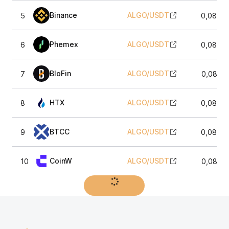
Binance
ALGO
/
USDT
5
0,0864
Phemex
ALGO
/
USDT
6
0,0865
BloFin
ALGO
/
USDT
7
0,0862
HTX
ALGO
/
USDT
8
0,0865
BTCC
ALGO
/
USDT
9
0,0865
CoinW
ALGO
/
USDT
10
0,0865
Afficher plus