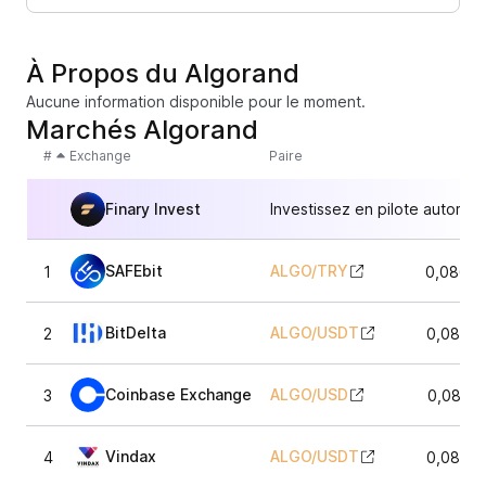
À Propos du Algorand
Aucune information disponible pour le moment.
Marchés Algorand
#
Exchange
Paire
Finary Invest
Investissez en pilote automat
SAFEbit
ALGO
/
TRY
1
0,08670
BitDelta
ALGO
/
USDT
2
0,0865
Coinbase Exchange
ALGO
/
USD
3
0,0865
Vindax
ALGO
/
USDT
4
0,0864