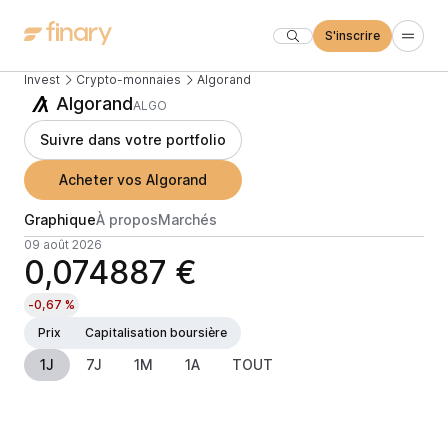
S'inscrire
Invest
Crypto-monnaies
Algorand
Algorand
ALGO
Suivre dans votre portfolio
Acheter vos Algorand
Graphique
À propos
Marchés
09 août 2026
0,074887 €
-0,67 %
Prix
Capitalisation boursière
1J
7J
1M
1A
TOUT