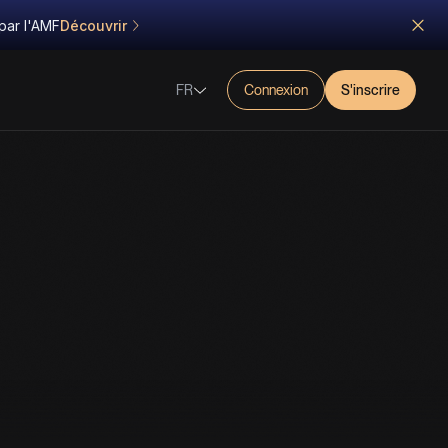
par l'AMF
Découvrir
FR
Connexion
S'inscrire