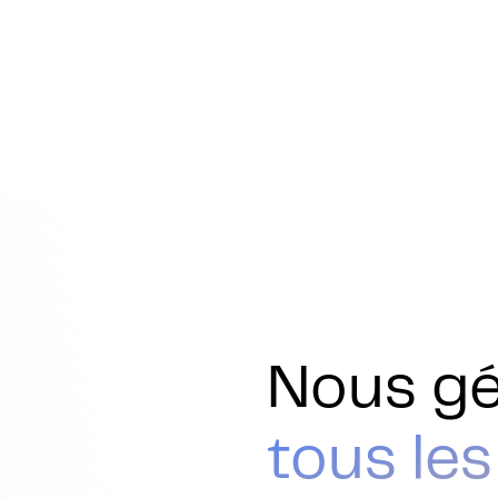
vos
onnelles
Nous g
tous les