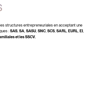
s
 des structures entrepreneuriales en acceptant une
ques :
,
,
,
,
,
,
,
,
SAS
SA
SASU
SNC
SCS
SARL
EURL
EI
amiliales et les SSCV.