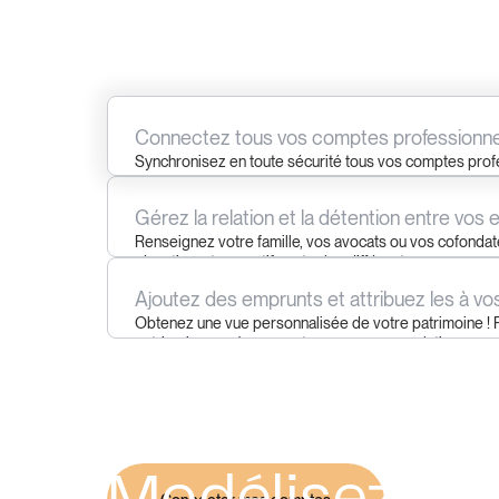
Connectez tous vos comptes professionne
Synchronisez en toute sécurité tous vos comptes prof
extraire les soldes et les transactions.
Gérez la relation et la détention entre vos 
Renseignez votre famille, vos avocats ou vos cofondate
répartissant vos actifs entre les différentes personnes
Ajoutez des emprunts et attribuez les à vo
Obtenez une vue personnalisée de votre patrimoine ! 
patrimoine pro à perso, et comprenez sa relation.