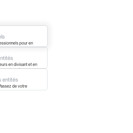
ls
essionnels pour en
entités
urs en divisant et en
 ou entreprises.
s entités
Passez de votre