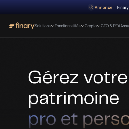
Annonce
Finary
Solutions
Fonctionnalités
Crypto
Assu
CTO & PEA
Gérez votre
patrimoine
pro et pers