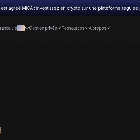
 est agréé MiCA : investissez en crypto sur une plateforme régulée 
rance vie
Gestion privée
Ressources
À propos
o