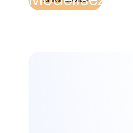
Modélisez
Connecter mes comptes
précisément 
finances pers