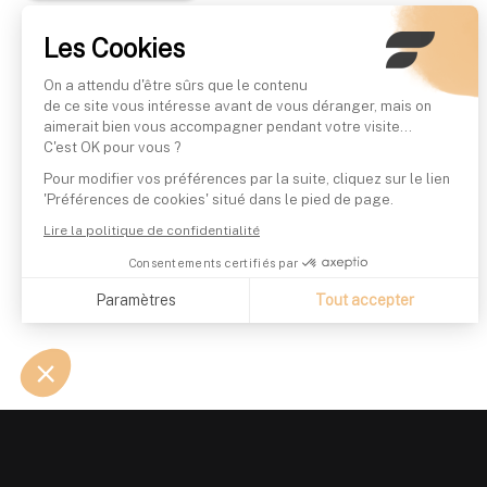
Les Cookies
On a attendu d'être sûrs que le contenu
de ce site vous intéresse avant de vous déranger, mais on
aimerait bien vous accompagner pendant votre visite...
C'est OK pour vous ?
Pour modifier vos préférences par la suite, cliquez sur le lien
'Préférences de cookies' situé dans le pied de page.
Lire la politique de confidentialité
Consentements certifiés par
Paramètres
Tout accepter
Axeptio consent
Plateforme de Gestion du Consentement : Personnalisez vo
Notre plateforme vous permet d'adapter et de gérer vos param