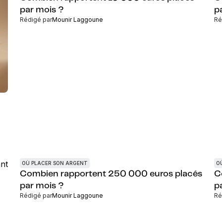
par mois ?
p
Rédigé par
Mounir Laggoune
Ré
OÙ PLACER SON ARGENT
O
Combien rapportent 250 000 euros placés
C
par mois ?
p
Rédigé par
Mounir Laggoune
Ré