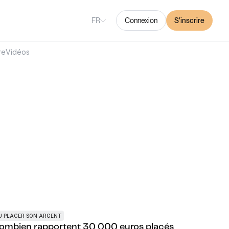
FR
Connexion
S'inscrire
re
Vidéos
Ù PLACER SON ARGENT
ombien rapportent 30 000 euros placés