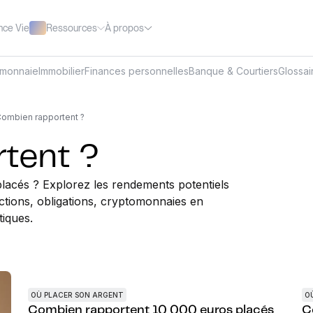
Ressources
À propos
nce Vie
omonnaie
Immobilier
Finances personnelles
Banque & Courtiers
Glossai
ombien rapportent ?
tent ?
lacés ? Explorez les rendements potentiels
actions, obligations, cryptomonnaies en
tiques.
OÙ PLACER SON ARGENT
O
Combien rapportent 10 000 euros placés
C