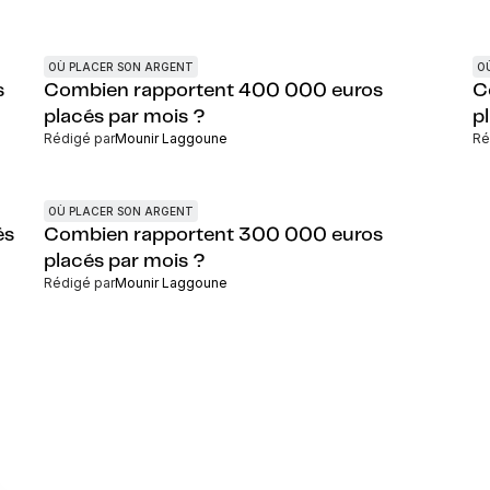
OÙ PLACER SON ARGENT
O
s
Combien rapportent 400 000 euros
C
placés par mois ?
p
Rédigé par
Mounir Laggoune
Ré
OÙ PLACER SON ARGENT
és
Combien rapportent 300 000 euros
placés par mois ?
Rédigé par
Mounir Laggoune