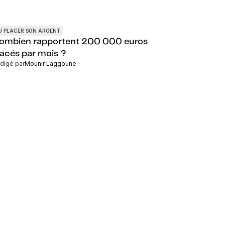
Ù PLACER SON ARGENT
ombien rapportent 200 000 euros
lacés par mois ?
digé par
Mounir Laggoune