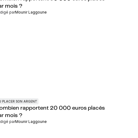
ar mois ?
digé par
Mounir Laggoune
Ù PLACER SON ARGENT
ombien rapportent 20 000 euros placés
ar mois ?
digé par
Mounir Laggoune