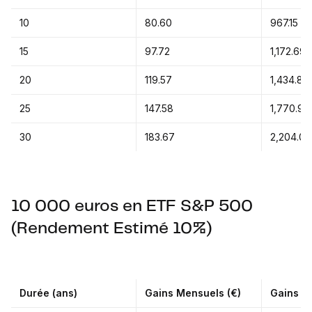
10
80.60
967.15
15
97.72
1,172.69
20
119.57
1,434.84
25
147.58
1,770.97
30
183.67
2,204.09
10 000 euros en ETF S&P 500
(Rendement Estimé 10%)
Durée (ans)
Gains Mensuels (€)
Gains An