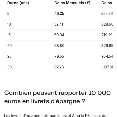
Durée (ans)
Gains Mensuels (€)
Gains An
5
46.05
552.56
10
52.41
628.90
15
59.94
719.29
20
68.89
826.65
25
79.55
954.54
30
92.28
1,107.31
Combien peuvent rapporter 10 000
euros en livrets d’épargne ?
Les livrets d’épargne, tels que le
Livret A ou le PEL
, sont des