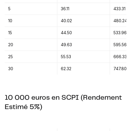
5
36.11
433.31
10
40.02
480.24
15
44.50
533.96
20
49.63
595.56
25
55.53
666.33
30
62.32
747.80
10 000 euros en SCPI (Rendement
Estimé 5%)