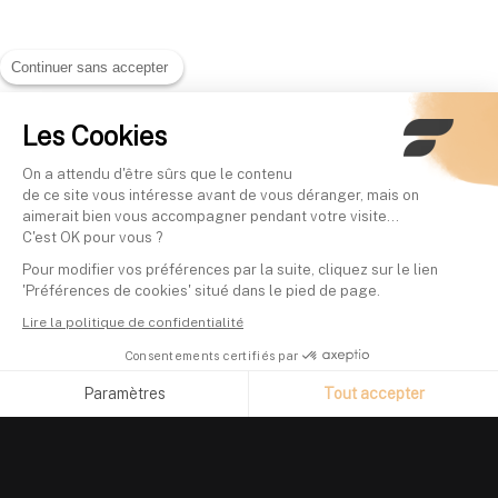
Continuer sans accepter
Les Cookies
On a attendu d'être sûrs que le contenu
de ce site vous intéresse avant de vous déranger, mais on
aimerait bien vous accompagner pendant votre visite...
C'est OK pour vous ?
Pour modifier vos préférences par la suite, cliquez sur le lien
'Préférences de cookies' situé dans le pied de page.
Lire la politique de confidentialité
Consentements certifiés par
Paramètres
Tout accepter
Axeptio consent
Plateforme de Gestion du Consentement : Personnalisez vos O
Notre plateforme vous permet d'adapter et de gérer vos paramètr