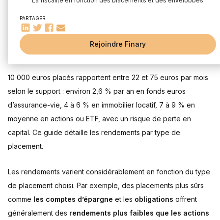
La fiscalité en fonction des placements et des enveloppes
Prendre en compte l’inflation dans son calcul
PARTAGER
Combien peuvent rapporter 10 000 euros en bourse ?
10 000 euros en Actions cotées (Rendement estimé 7% -
Rejoindre Finary
hypothèse illustrative basée sur moyenne historique CAC
Mis à jour le 29 juillet 2026
40 long terme)
10 000 euros en ETF S&P 500 (Rendement Estimé 10%)
10 000 euros placés rapportent entre 22 et 75 euros par mois
10 000 euros en ETF World (Rendement estimé 8% -
hypothèse illustrative MSCI World long terme)
selon le support : environ 2,6 % par an en fonds euros
Combien peuvent rapporter 10 000 euros en immobilier ?
d’assurance-vie, 4 à 6 % en immobilier locatif, 7 à 9 % en
10 000 euros en immobilier locatif (Rendement estimé 4%
moyenne en actions ou ETF, avec un risque de perte en
net - hors risques de vacance, impayés et travaux)
capital. Ce guide détaille les rendements par type de
10 000 euros en SCPI (Rendement Estimé 5%)
placement.
Combien peuvent rapporter 10 000 euros en livrets
d’épargne ?
10 000 euros en Livret A (Rendement 1,5 % au 01/02/2026,
Les rendements varient considérablement en fonction du type
1,7 % au 01/08/2026)
de placement choisi. Par exemple, des placements plus sûrs
10 000 euros en LDDS (Rendement 1,5 % au 01/02/2026, 1,7
% au 01/08/2026)
comme
les comptes d’épargne
et les
obligations
offrent
10 000 euros en LEP (Rendement Estimé 6%)
généralement des
rendements plus faibles que les actions