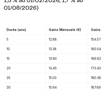
1,5 % au 01/02/2026, 1,7 % au
01/08/2026)
Durée (ans)
Gains Mensuels (€)
Gains An
5
12.88
154.57
10
13.38
160.54
15
13.90
166.82
20
14.45
173.43
25
15.03
180.38
30
15.64
187.69