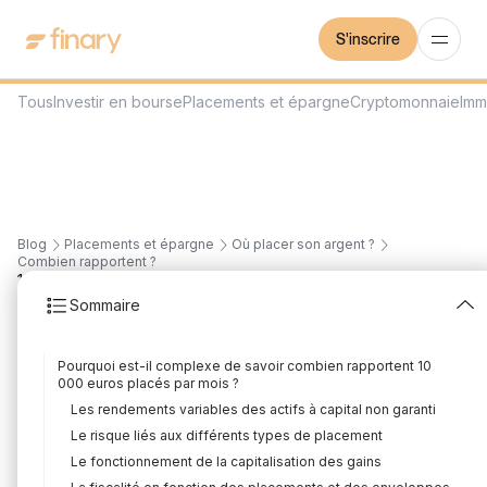
S'inscrire
Tous
Investir en bourse
Placements et épargne
Cryptomonnaie
Imm
Blog
Placements et épargne
Où placer son argent ?
Combien rapportent ?
11
min
29/7/2026
Sommaire
Combien rapportent 10
Pourquoi est-il complexe de savoir combien rapportent 10
000 euros placés par
000 euros placés par mois ?
Les rendements variables des actifs à capital non garanti
mois ?
Le risque liés aux différents types de placement
Rédigé par
Mounir Laggoune
Édité par
Mounir Laggoune
Le fonctionnement de la capitalisation des gains