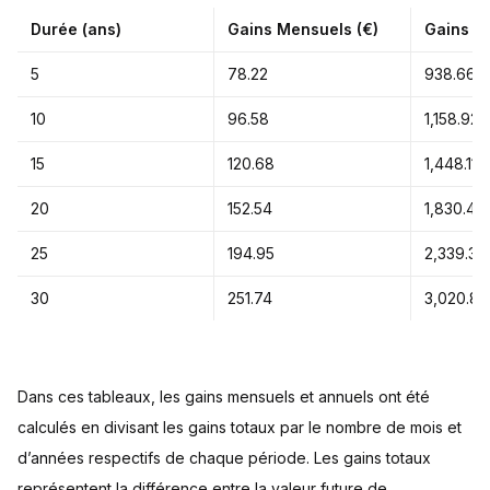
Durée (ans)
Gains Mensuels (€)
Gains An
5
78.22
938.66
10
96.58
1,158.92
15
120.68
1,448.11
20
152.54
1,830.48
25
194.95
2,339.39
30
251.74
3,020.89
Dans ces tableaux, les gains mensuels et annuels ont été
calculés en divisant les gains totaux par le nombre de mois et
d’années respectifs de chaque période. Les gains totaux
représentent la différence entre la valeur future de