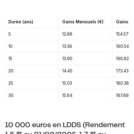
Durée (ans)
Gains Mensuels (€)
Gains An
5
12.88
154.57
10
13.38
160.54
15
13.90
166.82
20
14.45
173.43
25
15.03
180.38
30
15.64
187.69
10 000 euros en LDDS (Rendement