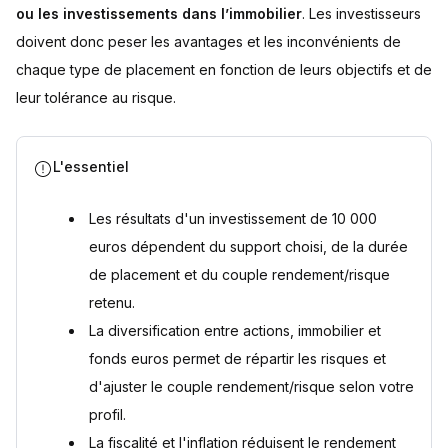
Questions fréquentes
ou les investissements dans l’immobilier
. Les investisseurs
Comment obtenir une rente de 100 euros par mois avec 10
doivent donc peser les avantages et les inconvénients de
000 euros ?
Comment obtenir une rente de 200 euros par mois avec 10
chaque type de placement en fonction de leurs objectifs et de
000 euros ?
leur tolérance au risque.
Quel placement choisir pour faire fructifier 10 000 euros
sans risque ?
Combien de temps faut-il pour doubler 10 000 euros grâce
aux intérêts composés ?
L'essentiel
Sources
Les résultats d'un investissement de 10 000
euros dépendent du support choisi, de la durée
de placement et du couple rendement/risque
retenu.
La diversification entre actions, immobilier et
fonds euros permet de répartir les risques et
d'ajuster le couple rendement/risque selon votre
profil.
La fiscalité et l'inflation réduisent le rendement