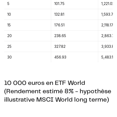
5
101.75
1,221.02
10
132.81
1,593.74
15
176.51
2,118.17
20
238.65
2,863.75
25
327.82
3,933.88
30
456.93
5,483.13
10 000 euros en ETF World
(Rendement estimé 8% - hypothèse
illustrative MSCI World long terme)