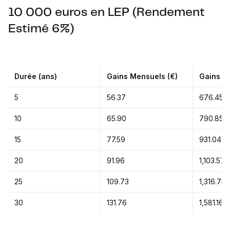
10 000 euros en LEP (Rendement
Estimé 6%)
Durée (ans)
Gains Mensuels (€)
Gains An
5
56.37
676.45
10
65.90
790.85
15
77.59
931.04
20
91.96
1,103.57
25
109.73
1,316.75
30
131.76
1,581.16