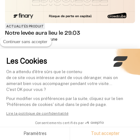
ACTUALITÉS PRODUIT
Notre levée aura lieu le 29.03
Rédigé par
Mounir Laggoune
Continuer sans accepter
Les Cookies
On a attendu d'être sûrs que le contenu
de ce site vous intéresse avant de vous déranger, mais on
aimerait bien vous accompagner pendant votre visite...
C'est OK pour vous ?
Pour modifier vos préférences par la suite, cliquez sur le lien
'Préférences de cookies' situé dans le pied de page.
Lire la politique de confidentialité
ACTUALITÉS PRODUIT
Consentements certifiés par
Notre levée est lancée !
Rédigé par
Mounir Laggoune
Paramètres
Tout accepter