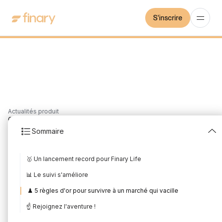
S'inscrire
Actualités produit
6
min
20/3/2025
Sommaire
Les nouveautés produit
🥇 Un lancement record pour Finary Life
de février 2025
📊 Le suivi s'améliore
Rédigé par
Mounir Laggoune
Édité par
Mounir Laggoune
♟️ 5 règles d'or pour survivre à un marché qui vacille
☝️ Rejoignez l'aventure !