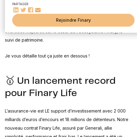
PARTAGER
Il s’est passé beaucoup de choses dans la galaxie Finary :
Rejoindre Finary
lancement record de notre assurance-vie Finary Life et des
avancées majeures sur le cœur de l’écosystème Finary, le
suivi de patrimoine.
Je vous détaille tout ça juste en dessous !
🥇 Un lancement record
pour Finary Life
L’assurance-vie est LE support d’investissement avec 2 000
milliards d’euros d’encours et 18 millions de détenteurs. Notre
nouveau contrat Finary Life, assuré par Generali, allie
simplicité, performance et frais bas. Le lancement a été un