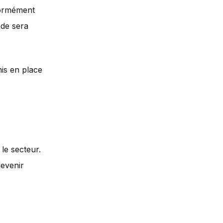
normément
nde sera
mis en place
le secteur.
devenir