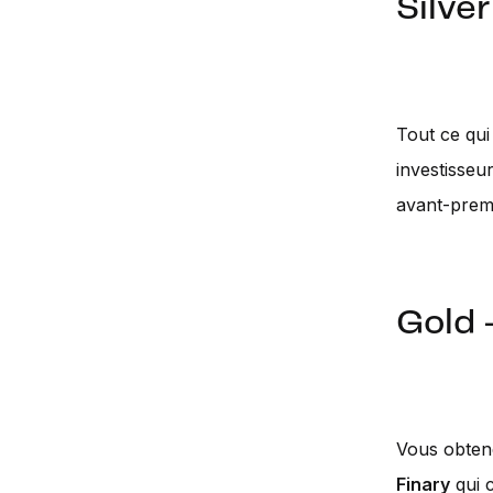
Silve
Tout ce qui
investisseur
avant-prem
Gold
Vous obtene
Finary
qui 