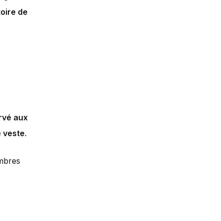
toire de
rvé aux
e veste
.
mbres