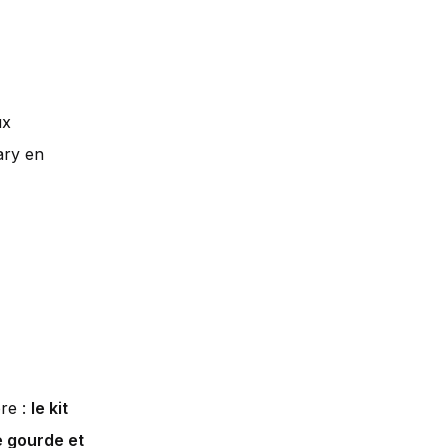
ux
nary en
re :
le kit
e gourde et