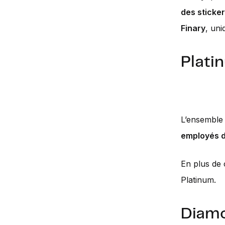
des sticke
Finary
, uni
Plat
L’ensemble 
employés d
En plus de 
Platinum.
Diam