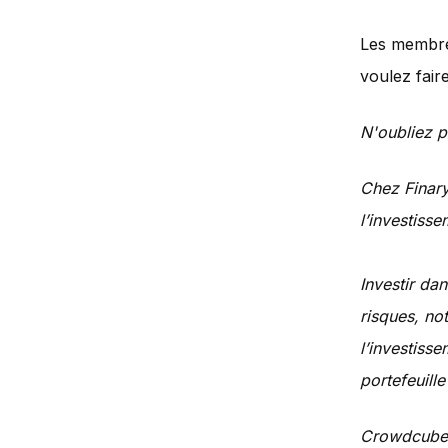
Les membre
voulez fair
N'oubliez p
Chez Finary
l’investisse
Investir da
risques, not
l’investisse
portefeuille
Crowdcube s