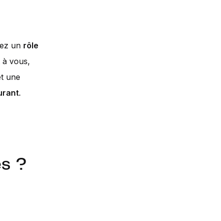
erez un
rôle
t à vous,
t une
urant
.
s ?