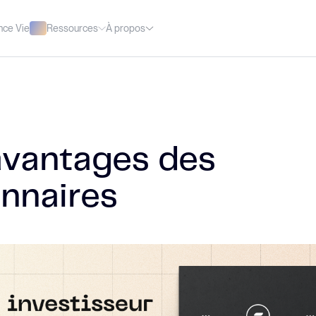
Ressources
À propos
nce Vie
avantages des
onnaires