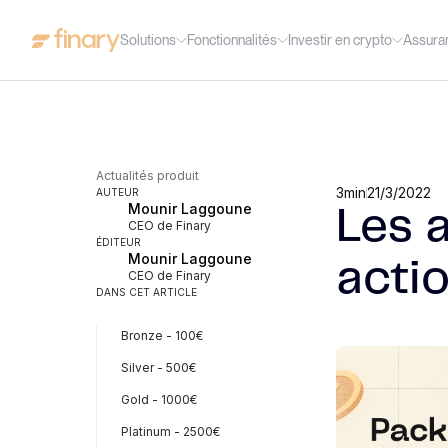
Solutions
Fonctionnalités
Investir en crypto
Assura
Actualités produit
3
min
21/3/2022
AUTEUR
Mounir Laggoune
Les 
CEO de Finary
ÉDITEUR
Mounir Laggoune
acti
CEO de Finary
DANS CET ARTICLE
Bronze - 100€
Silver - 500€
Gold - 1000€
Platinum - 2500€