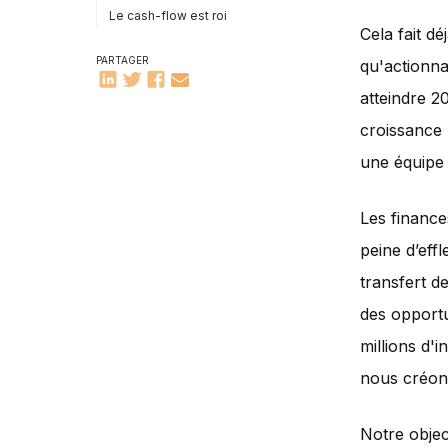
Le cash-flow est roi
Cela fait d
PARTAGER
qu'actionna
atteindre 2
croissance 
une équipe 
Les finance
peine d’eff
transfert d
des opportu
millions d'i
nous créons
Notre objec