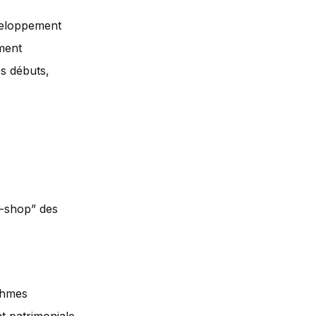
éveloppement
ement
es débuts,
p-shop” des
ithmes