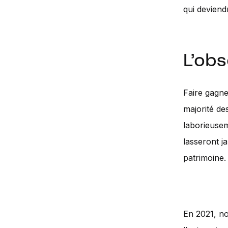
qui deviend
L’obs
Faire gagne
majorité de
laborieusem
lasseront j
patrimoine.
En 2021, no