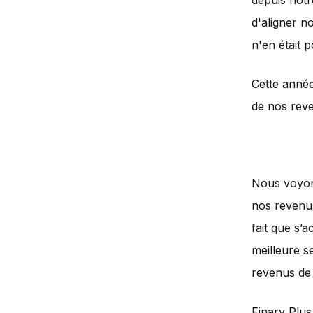
depuis notr
d'aligner n
n'en était 
Cette anné
de nos reve
Nous voyons
nos revenu
fait que s’
meilleure s
revenus de p
Finary Plus