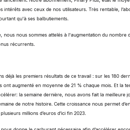
e lancement. Notre abonnement, Finary Plus, était le moye
os intérêts avec ceux de nos utilisateurs. Très rentable, l’
pourtant qu'à ses balbutiements.
e, nous nous sommes attelés à l'augmentation du nombre 
nus récurrents.
 déjà les premiers résultats de ce travail : sur les 180 dern
s ont augmenté en moyenne de 21 % chaque mois. Et la t
accélérer: la semaine dernière, nous avons fait la meilleure j
emaine de notre histoire. Cette croissance nous permet d’e
lusieurs millions d’euros d’ici fin 2023.
 nous donne le carburant nécessaire afin d’accélérer encor