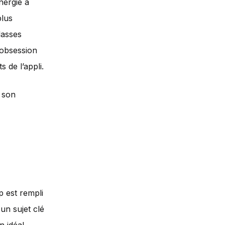
nergie à
plus
lasses
 obsession
s de l’appli.
 son
p est rempli
un sujet clé