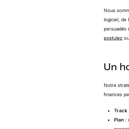
Nous sommes
logiciel, d
persuadés q
postulez
ou
Un h
Notre strat
finances per
Track
Plan
: 