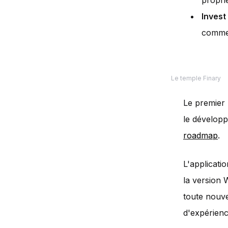
propri
Invest
commen
Le temple Finary
Le premier p
le développ
roadmap
.
L'applicati
la version 
toute nouve
d'expérienc