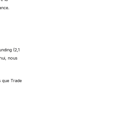
ance.
nding (2,1
hui, nous
es que Trade