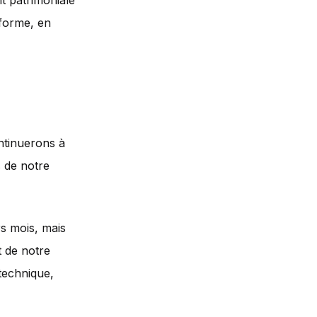
t patrimoniale
eforme, en
ontinuerons à
s de notre
rs mois, mais
t de notre
technique,