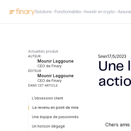
Solutions
Fonctionnalités
Investir en crypto
Assura
Actualités produit
5
min
17/5/2023
AUTEUR
Mounir Laggoune
Une 
CEO de Finary
ÉDITEUR
Mounir Laggoune
acti
CEO de Finary
DANS CET ARTICLE
L’obsession client
Le revenu en point de mire
Une équipe de passionnés
Chers amis 
Un horizon dégagé