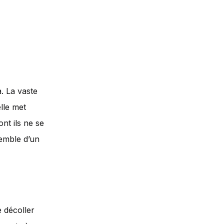
a. La vaste
lle met
nt ils ne se
semble d’un
e décoller