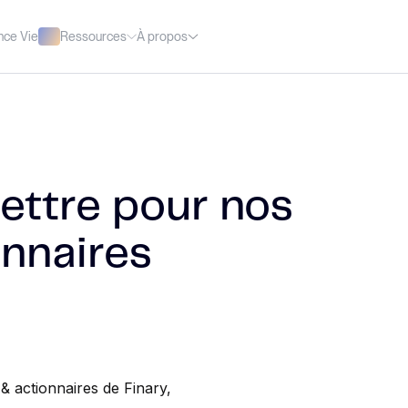
Ressources
À propos
nce Vie
lettre pour nos
onnaires
& actionnaires de Finary,