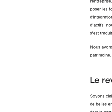
l’entrepris
poser les f
d’intégrati
d'actifs, n
s'est tradui
Nous avons 
patrimoine.
Le re
Soyons clair
de belles e