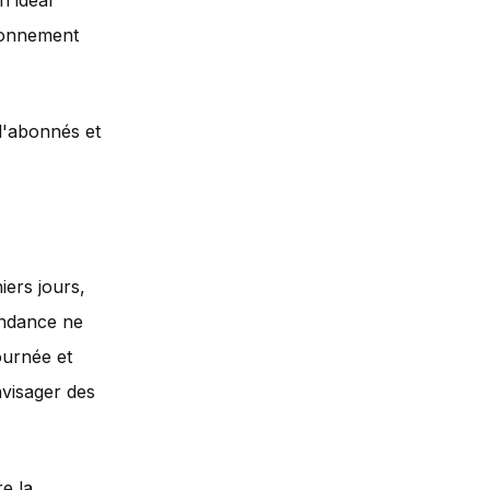
n idéal
abonnement
d'abonnés et
iers jours,
endance ne
ournée et
nvisager des
e la