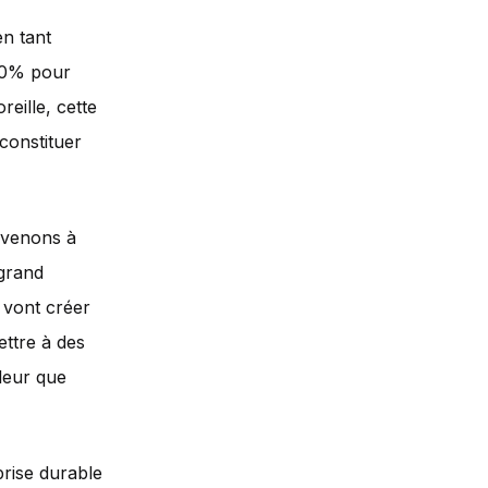
en tant
670% pour
eille, cette
constituer
s venons à
 grand
 vont créer
ettre à des
aleur que
prise durable