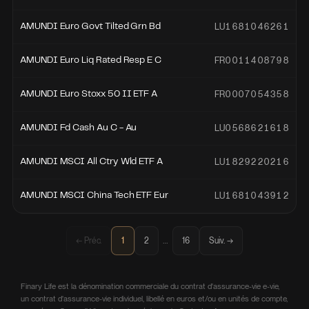
LU1681046261
AMUNDI Euro Govt Tilted Grn Bd
FR0011408798
AMUNDI Euro Liq Rated Resp E C
FR0007054358
AMUNDI Euro Stoxx 50 II ETF A
LU0568621618
AMUNDI Fd Cash Au C - Au
LU1829220216
AMUNDI MSCI All Ctry Wld ETF A
LU1681043912
AMUNDI MSCI China Tech ETF Eur
…
← Préc.
1
2
16
Suiv. →
Finary Life est la dénomination commerciale du contrat d'assurance-vie e-vie,
un contrat d'assurance-vie individuel, libellé en euros et/ou en unités de compte,