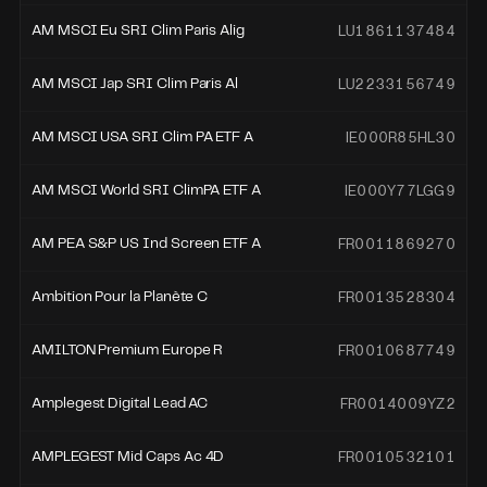
LU1861137484
AM MSCI Eu SRI Clim Paris Alig
LU2233156749
AM MSCI Jap SRI Clim Paris Al
IE000R85HL30
AM MSCI USA SRI Clim PA ETF A
IE000Y77LGG9
AM MSCI World SRI ClimPA ETF A
FR0011869270
AM PEA S&P US Ind Screen ETF A
FR0013528304
Ambition Pour la Planète C
FR0010687749
AMILTON Premium Europe R
FR0014009YZ2
Amplegest Digital Lead AC
FR0010532101
AMPLEGEST Mid Caps Ac 4D