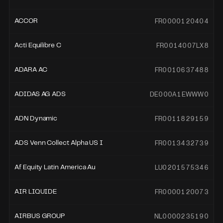
FR0000120404
ACCOR
FR0014007LX8
Acti Equilibre C
FR0010637488
ADARA AC
DE000A1EWWW0
ADIDAS AG ADS
FR0011829159
ADN Dynamic
FR0013432739
ADS Venn Collect Alpha US I
LU0201575346
Af Equity Latin America Au
FR0000120073
AIR LIQUIDE
NL0000235190
AIRBUS GROUP