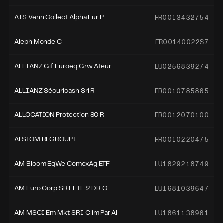
FR0013432754
AIS Venn Collect Alpha Eur P
FR00140022S7
Aleph Monde C
LU0256839274
ALLIANZ Gif Euroeq Grw Ateur
FR0010785865
ALLIANZ Sécuricash Sri R
FR0012070100
ALLOCATION Protection 80 R
FR0010220475
ALSTOM REGROUPT
LU1829218749
AM Bloom EqWe ComexAg ETF
LU1681039647
AM Euro Corp SRI ETF 2 DR C
LU1861138961
AM MSCI Em Mkt SRI Clim Par Al