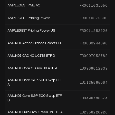
FR0011631050
AMPLEGEST PME AC
FR0010375600
AMPLEGEST Pricing Power
FR0011382225
AMPLEGEST Pricing Power US
FR0000944696
AMUNDI Action France Select PC
FR0007052782
AMUNDI CAC 40 UCITS ETF D
LU0389812933
AMUNDI Core Gl Gov Bd AHE A
AMUNDI Core S&P 500 Swap ETF
LU1135865084
A
AMUNDI Core S&P 500 Swap ETF
LU0496786574
D
LU2356220926
AMUNDI Euro Gov Green Bd ETF A