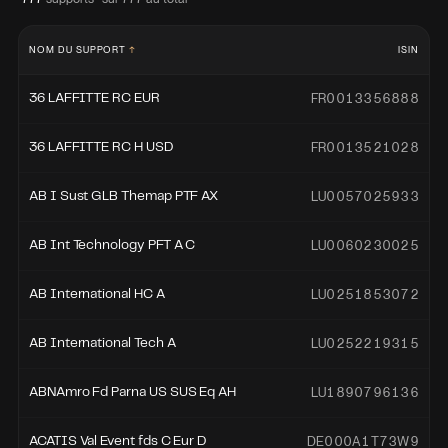
NOM DU SUPPORT
ISIN
FR0013356888
36 LAFFITTE RC EUR
FR0013521028
36 LAFFITTE RC H USD
LU0057025933
AB I Sust GLB Themap PTF AX
LU0060230025
AB Int Technology PFT A C
LU0251853072
AB International HC A
LU0252219315
AB International Tech A
LU1890796136
ABNAmro Fd Parna US SUS Eq AH
DE000A1T73W9
ACATIS Val Event fds C Eur D