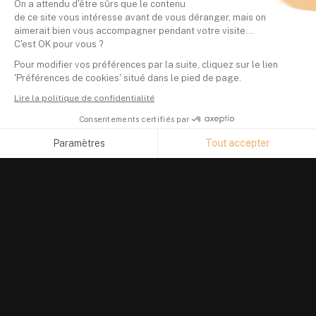
On a attendu d'être sûrs que le contenu
de ce site vous intéresse avant de vous déranger, mais on
aimerait bien vous accompagner pendant votre visite...
C'est OK pour vous ?
Pour modifier vos préférences par la suite, cliquez sur le lien
'Préférences de cookies' situé dans le pied de page.
Lire la politique de confidentialité
Consentements certifiés par
Paramètres
Tout accepter
Axeptio consent
Plateforme de Gestion du Consentement : Personnalisez vos O
Notre plateforme vous permet d'adapter et de gérer vos paramètr