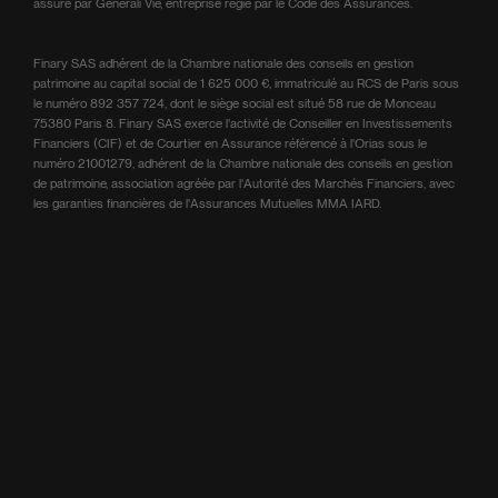
assuré par Generali Vie, entreprise régie par le Code des Assurances.
Finary SAS adhérent de la Chambre nationale des conseils en gestion
patrimoine au capital social de 1 625 000 €, immatriculé au RCS de Paris sous
le numéro 892 357 724, dont le siège social est situé 58 rue de Monceau
75380 Paris 8. Finary SAS exerce l'activité de Conseiller en Investissements
Financiers (CIF) et de Courtier en Assurance référencé à l'Orias sous le
numéro 21001279, adhérent de la Chambre nationale des conseils en gestion
de patrimoine, association agréée par l'Autorité des Marchés Financiers, avec
les garanties financières de l'Assurances Mutuelles MMA IARD.