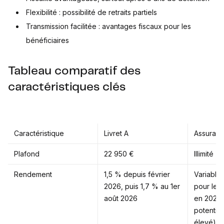
Flexibilité : possibilité de retraits partiels
Transmission facilitée : avantages fiscaux pour les
bénéficiaires
Tableau comparatif des
caractéristiques clés
Caractéristique
Livret A
Assuranc
Plafond
22 950 €
Illimité
Rendement
1,5 % depuis février
Variable
2026, puis 1,7 % au 1er
pour les
août 2026
en 2025,
potentiel
élevé)