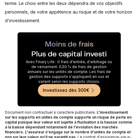
terme. Le choix entre les deux dépendra de vos objectifs
personnels, de votre appétence au risque et de votre horizon
d'investissement.
Moins de frais
Plus de capital investi
Avec Finary Life : 0 frais d'entrée, d'arbitrage ou
de versement. 0,50 % de frais de gestion
annuels sur les unités de compte. Les frais de
gestion des supports s'appliquent en sus et
varient selon les supports choisis.
Investissez dès 300€
Document non contractuel à caractère publicitaire.
L'investissement
sur les supports en unités de compte supporte un risque de perte en
capital puisque leur valeur est sujette à fluctuation à la hausse comme
à la baisse dépendant notamment de l'évolution des marchés
financiers. L'assureur s'engage sur le nombre d'unités de compte et
non sur leur valeur qu'il ne garantit pas.
Le contrat d'assurance-vie e-