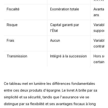
Fiscalité
Exonération totale
Avantage
ans
Risque
Capital garanti par
Variable 
l'État
supports
Frais
Aucun
Variables
contrats
Transmission
Intégré à la succession
Hors suc
certaines
Ce tableau met en lumière les différences fondamentales
entre ces deux produits d'épargne. Le livret A brille par sa
simplicité et sa sécurité, tandis que l'assurance vie se
distingue par sa flexibilité et ses avantages fiscaux à long