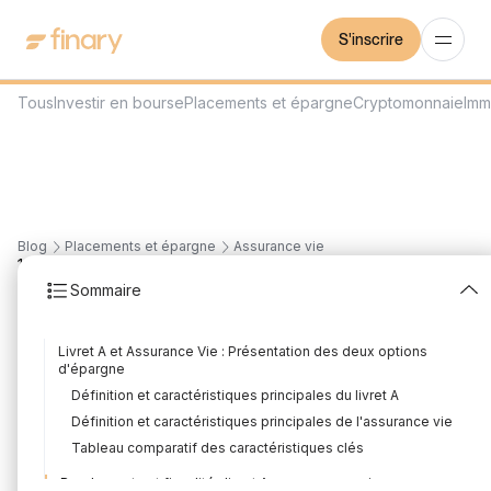
S'inscrire
Tous
Investir en bourse
Placements et épargne
Cryptomonnaie
Imm
Blog
Placements et épargne
Assurance vie
12
min
16/7/2026
Sommaire
Livret A ou assurance-
Livret A et Assurance Vie : Présentation des deux options
vie : que choisir ?
d'épargne
Définition et caractéristiques principales du livret A
Rédigé par
Louis Sellier
Édité par
Florian Corteel
Définition et caractéristiques principales de l'assurance vie
Tableau comparatif des caractéristiques clés
Rendements et fiscalité : livret A vs assurance vie