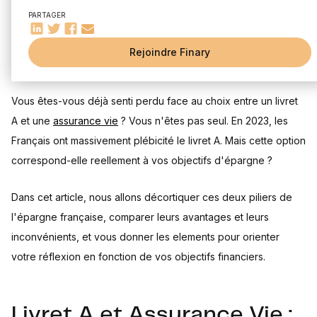
Taux d'intérêt actuel du livret A et perspectives
PARTAGER
Rendements potentiels de l'assurance vie (fonds en euros
et unités de compte)
Rejoindre Finary
Impact de la durée de détention sur la fiscalité de
l'assurance vie
Sécurité et disponibilité des fonds
Vous êtes-vous déjà senti perdu face au choix entre un livret
Garantie du capital pour le livret A
A et une
assurance vie
? Vous n'êtes pas seul. En 2023, les
Risques potentiels de l'assurance vie
Français ont massivement plébicité le livret A. Mais cette option
Conditions de retrait pour chaque produit
correspond-elle reellement à vos objectifs d'épargne ?
Dans cet article, nous allons décortiquer ces deux piliers de
l'épargne française, comparer leurs avantages et leurs
inconvénients, et vous donner les elements pour orienter
votre réflexion en fonction de vos objectifs financiers.
Livret A et Assurance Vie :