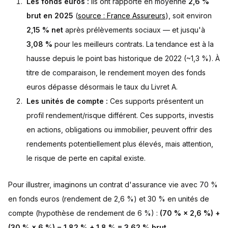
Les fonds euros :
Ils ont rapporté en moyenne
2,6 %
brut en 2025
(
source : France Assureurs
), soit environ
2,15 % net
après prélèvements sociaux — et jusqu'à
3,08 %
pour les meilleurs contrats. La tendance est à la
hausse depuis le point bas historique de 2022 (~1,3 %). À
titre de comparaison, le rendement moyen des fonds
euros dépasse désormais le taux du Livret A.
Les unités de compte :
Ces supports présentent un
profil rendement/risque différent. Ces supports, investis
en actions, obligations ou immobilier, peuvent offrir des
rendements potentiellement plus élevés, mais attention,
le risque de perte en capital existe.
Pour illustrer, imaginons un contrat d'assurance vie avec 70 %
en fonds euros (rendement de 2,6 %) et 30 % en unités de
compte (hypothèse de rendement de 6 %) :
(70 % × 2,6 %) +
(30 % × 6 %) = 1,82 % + 1,8 % = 3,62 % brut