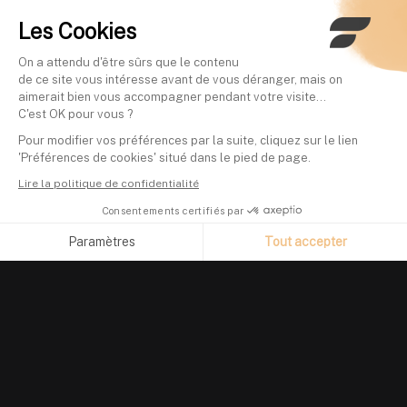
Les Cookies
On a attendu d'être sûrs que le contenu
de ce site vous intéresse avant de vous déranger, mais on
aimerait bien vous accompagner pendant votre visite...
C'est OK pour vous ?
Pour modifier vos préférences par la suite, cliquez sur le lien
'Préférences de cookies' situé dans le pied de page.
Lire la politique de confidentialité
Consentements certifiés par
Paramètres
Tout accepter
Axeptio consent
Plateforme de Gestion du Consentement : Personnalisez vos O
Notre plateforme vous permet d'adapter et de gérer vos paramètr