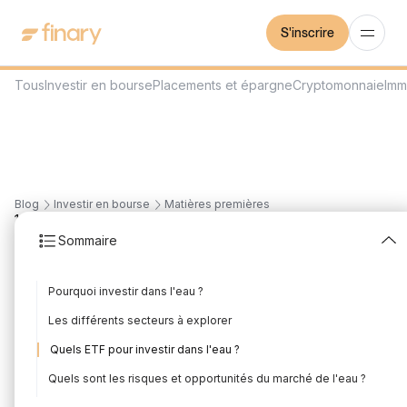
S'inscrire
Tous
Investir en bourse
Placements et épargne
Cryptomonnaie
Imm
Blog
Investir en bourse
Matières premières
12
min
27/7/2026
Sommaire
Investir dans l'eau :
Pourquoi investir dans l'eau ?
quelles actions & ETF
Les différents secteurs à explorer
en bourse ?
Quels ETF pour investir dans l'eau ?
Rédigé par
Florian Corteel
Édité par
Florian Corteel
Quels sont les risques et opportunités du marché de l'eau ?