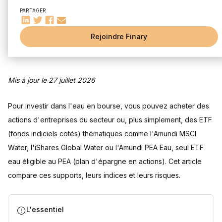
Conclusion sur l'investissement dans l'eau
PARTAGER
Questions fréquentes
Quelles actions choisir pour investir dans l'eau ?
Rejoindre Finary
Est-ce que l'eau est cotée en Bourse ?
Comment acheter un ETF eau en Bourse ?
Quels sont les frais et les risques d'un ETF eau ?
Mis à jour le 27 juillet 2026
Sources
Pour investir dans l'eau en bourse, vous pouvez acheter des
actions d'entreprises du secteur ou, plus simplement, des ETF
(fonds indiciels cotés) thématiques comme l'Amundi MSCI
Water, l'iShares Global Water ou l'Amundi PEA Eau, seul ETF
eau éligible au PEA (plan d'épargne en actions). Cet article
compare ces supports, leurs indices et leurs risques.
L'essentiel