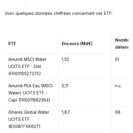
Voici quelques données chiffrées concernant ces ETF:
Nombre d
ETF
Encours (Md€)
détenus
Amundi MSCI Water
1,52
51
UCITS ETF - Dist
(FR0010527275)
Amundi PEA Eau (MSCI
0,11
n.c.
Water) UCITS ETF -
Capi (FR0011882364)
iShares Global Water
1,87
68
UCITS ETF
(IE00B1TXK627)