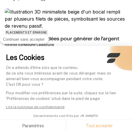
PLACEMENTS ET ÉPARGNE
Revenu passif : 6 idées pour générer de l'argent
Continuer sans accepter
Rédigé par
Mounir Laggoune
Les Cookies
PLACEMENTS ET ÉPARGNE
On a attendu d'être sûrs que le contenu
Combien rapportent 250 000 euros placés par
de ce site vous intéresse avant de vous déranger, mais on
mois ?
aimerait bien vous accompagner pendant votre visite...
Rédigé par
Mounir Laggoune
C'est OK pour vous ?
Pour modifier vos préférences par la suite, cliquez sur le lien
'Préférences de cookies' situé dans le pied de page.
PLACEMENTS ET ÉPARGNE
Lire la politique de confidentialité
Combien rapportent 20 000 euros placés par
Consentements certifiés par
mois ?
Rédigé par
Mounir Laggoune
Paramètres
Tout accepter