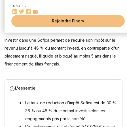
Fiscalité du placement Sofica, quels sont les avantages ?
PARTAGER
Une réduction d'impôts substantielle
Le report des moins-values
Rejoindre Finary
Mis à jour le 30 juillet 2026
Quelles sont les Sofica agrées par le CNC ?
La Sofica, un outil de défiscalisation avant tout, pas un
Investir dans une Sofica permet de réduire son impôt sur le
placement de rendement
revenu jusqu'à 48 % du montant investi, en contrepartie d'un
Questions fréquentes
placement risqué, illiquide et bloqué au moins 5 ans dans le
Qu'est-ce qu'une Sofica ?
financement de films français.
Quel est le taux de réduction d'impôt Sofica en 2026 ?
Combien de temps faut-il conserver ses parts de Sofica ?
Quelles sont les Sofica agréées pour la campagne 2025-
2026 ?
L'essentiel
La Sofica est-elle un placement rentable ?
Sources
Le taux de réduction d'impôt Sofica est de 30 %,
36 % ou 48 % du montant investi selon les
engagements pris par la société.
L'investissement est plafonné à 18 000 € par an