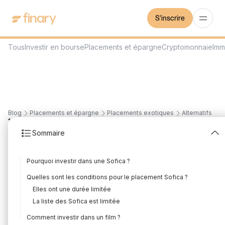
S'inscrire
Tous
Investir en bourse
Placements et épargne
Cryptomonnaie
Imm
Blog
Placements et épargne
Placements exotiques
Alternatifs
12
min
30/7/2026
Sommaire
Sofica : Investir dans le
Pourquoi investir dans une Sofica ?
cinéma pour
Quelles sont les conditions pour le placement Sofica ?
défiscaliser
Elles ont une durée limitée
La liste des Sofica est limitée
Rédigé par
Florian Corteel
Édité par
Florian Corteel
Comment investir dans un film ?