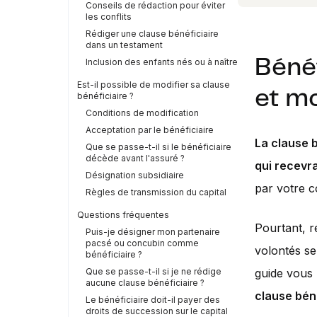
Conseils de rédaction pour éviter
les conflits
Rédiger une clause bénéficiaire
dans un testament
Bénéf
Inclusion des enfants nés ou à naître
Est-il possible de modifier sa clause
et mo
bénéficiaire ?
Conditions de modification
Acceptation par le bénéficiaire
La clause 
Que se passe-t-il si le bénéficiaire
décède avant l'assuré ?
qui recevra
Désignation subsidiaire
par votre c
Règles de transmission du capital
Questions fréquentes
Pourtant, r
Puis-je désigner mon partenaire
pacsé ou concubin comme
volontés se
bénéficiaire ?
Que se passe-t-il si je ne rédige
guide vous
aucune clause bénéficiaire ?
clause bén
Le bénéficiaire doit-il payer des
droits de succession sur le capital