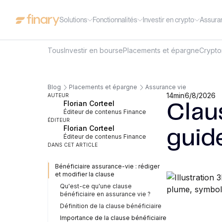
Solutions
Fonctionnalités
Investir en crypto
Assura
Tous
Investir en bourse
Placements et épargne
Crypt
Blog
Placements et épargne
Assurance vie
14
min
6/8/2026
AUTEUR
Florian Corteel
Claus
Éditeur de contenus Finance
ÉDITEUR
Florian Corteel
guid
Éditeur de contenus Finance
DANS CET ARTICLE
Bénéficiaire assurance-vie : rédiger
et modifier la clause
Qu'est-ce qu'une clause
bénéficiaire en assurance vie ?
Définition de la clause bénéficiaire
Importance de la clause bénéficiaire