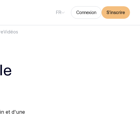
FR
Connexion
S'inscrire
re
Vidéos
le