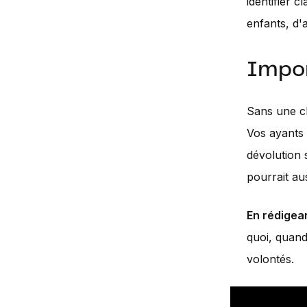
identifier 
enfants, d'
Impor
Sans une cl
Vos ayants 
dévolution s
pourrait au
En rédigea
quoi, quand
volontés.