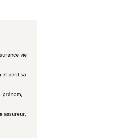
ssurance vie
n et perd sa
m, prénom,
e assureur,