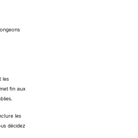
Plongeons
 les
 met fin aux
blies.
nclure les
ous décidez