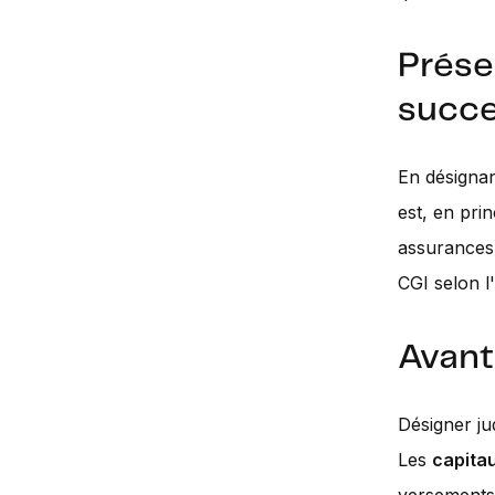
Prése
succe
En désignan
est, en pri
assurances)
CGI selon l
Avant
Désigner ju
Les
capitau