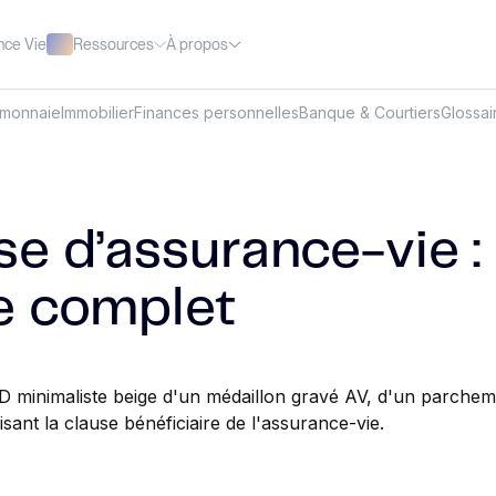
Ressources
À propos
nce Vie
omonnaie
Immobilier
Finances personnelles
Banque & Courtiers
Glossai
e d’assurance-vie : 
e complet