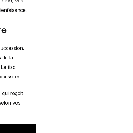
int(e), vos
ienfaisance.
re
succession.
 de la
 Le fisc
uccession
.
 qui reçoit
 selon vos