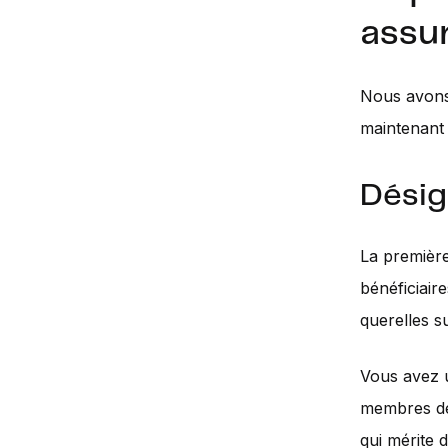
assu
Nous avons 
maintenant 
Désig
La première
bénéficiair
querelles s
Vous avez u
membres de 
qui mérite 