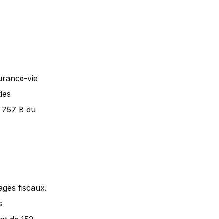
surance-vie
des
t 757 B du
ages fiscaux.
s