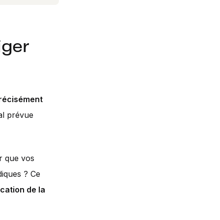
iger
récisément
al prévue
r que vos
diques ? Ce
cation de la