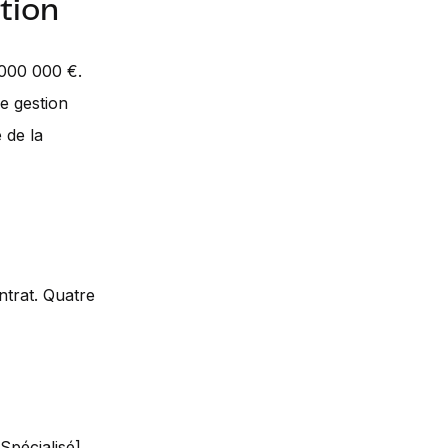
tion
 000 000 €.
de gestion
 de la
trat. Quatre
Spécialisé],