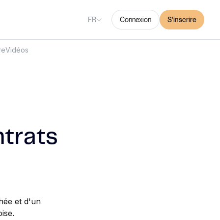
FR
Connexion
S'inscrire
re
Vidéos
ntrats