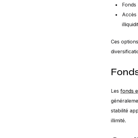
Fonds 
Accès 
illiquidi
Ces options
diversificat
Fonds
Les
fonds 
généralemen
stabilité ap
illimité.