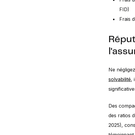
FID)
Frais 
Réput
l'assu
Ne négligez 
solvabilité
,
significati
Des compa
des ratios 
2025), cons
témoignant 