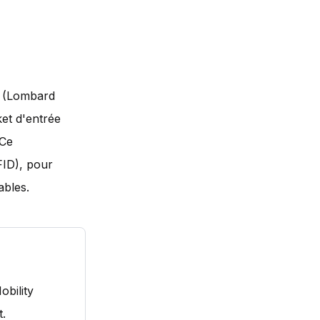
é (Lombard
ket d'entrée
 Ce
FID), pour
ables.
obility
t.