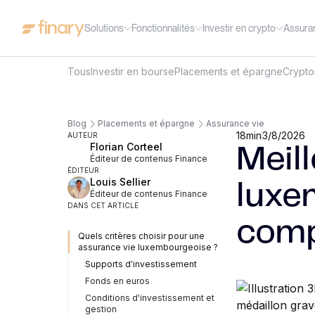
Solutions
Fonctionnalités
Investir en crypto
Assura
Tous
Investir en bourse
Placements et épargne
Crypt
Blog
Placements et épargne
Assurance vie
18
min
3/8/2026
AUTEUR
Florian Corteel
Meil
Éditeur de contenus Finance
ÉDITEUR
Louis Sellier
luxe
Éditeur de contenus Finance
DANS CET ARTICLE
com
Quels critères choisir pour une
assurance vie luxembourgeoise ?
Supports d'investissement
Fonds en euros
Conditions d'investissement et
gestion