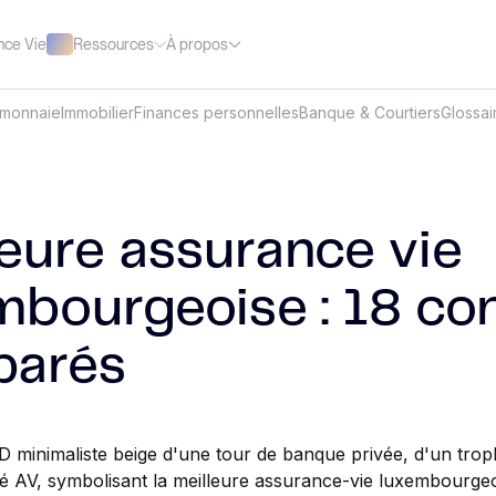
Ressources
À propos
nce Vie
omonnaie
Immobilier
Finances personnelles
Banque & Courtiers
Glossai
leure assurance vie
mbourgeoise : 18 co
parés