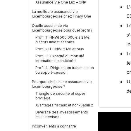
Assurance Vie One Lux – CNP
L
La meilleure assurance vie
0
luxembourgeoise chez Finary One
L
Quelle assurance vie
luxembourgeoise pour quel profil ?
s
Profil 1 : HNWI 500 000 € à 2 M€
d'actifs investissables
in
Profil 2 : UHNWI 2 M€ et plus
L
Profil 3 : Expatrié ou mobilité
internationale anticipée
t
Profil 4 : Dirigeant en transmission
cr
ou apport-cession
U
Pourquoi choisir une assurance vie
luxembourgeoise ?
de
Triangle de sécurité et super
privilège
Avantages fiscaux et non-Sapin 2
Diversité des investissements
multi-devises
Inconvénients à connaître