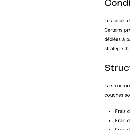
Condi
Les seuils 
Certains pr
dédiées à p
stratégie d'
Struc
La structur
couches so
Frais 
Frais 
Frais 