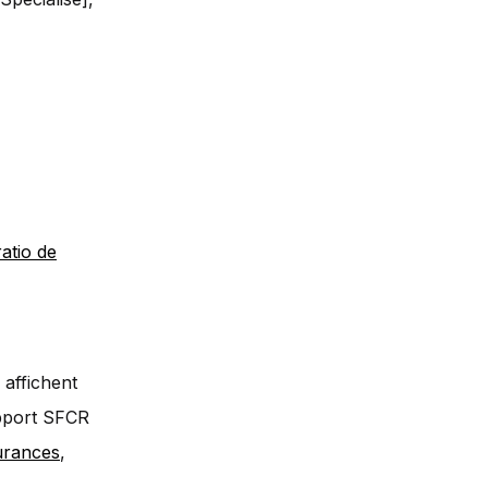
ratio de
affichent
apport SFCR
urances
,