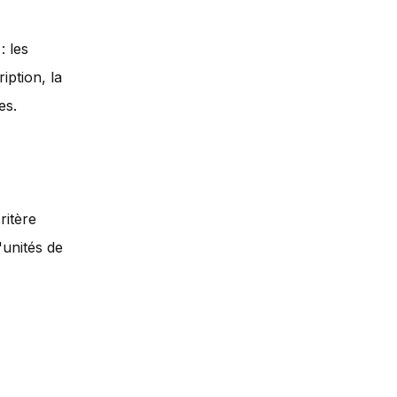
: les
iption, la
es.
ritère
'unités de