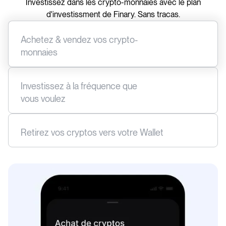
Investissez dans les crypto-monnaies avec le plan
d'investissment de Finary. Sans tracas.
Achetez & vendez vos crypto-
monnaies
Diversifiez les actifs de votre portefeuille avec toutes les
principales crypto-monnaies : Bitcoin, Ethereum, Ripple,
Cardano etc... le tout en euros.
Investissez à la fréquence que
vous voulez
Profitez de la puissance du DCA en choisissant l'horizon
temporel qui vous convient le mieux : quotidien,
hebdomadaire, mensuel ou même trimestriel.
Retirez vos cryptos vers votre Wallet
Configurez les retraits automatiques , choisissez le moment
et le montant et laissez votre stratégie d'investissement en
auto-pilote.