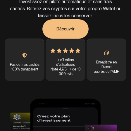
Investissez en pilote automatique et sans frais
cachés. Retirez vos cryptos sur votre propre Wallet ou
laissez-nous les conserver.
Découvrir
+ d'1 million
Enregistré en
Pas de frais cachés
d'utilisateurs
France
100% transparent
Noté 4,7/5 | + de 10
auprès de l'AMF
000 avis