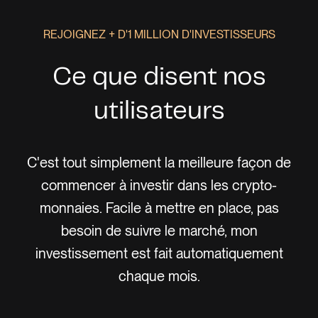
REJOIGNEZ + D'1 MILLION D'INVESTISSEURS
Ce que disent nos
utilisateurs
lité
C'est tout simplement la meilleure façon de
Fin
s
commencer à investir dans les crypto-
à
 pu
monnaies. Facile à mettre en place, pas
p
te,
besoin de suivre le marché, mon
do
ché
investissement est fait automatiquement
me
chaque mois.