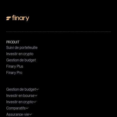
PRODUIT
Suivi de portefeuille
Investir en crypto
Gestion de budget
Finary Plus
Finary Pro
Gestion de budget
Investir en bourse
Meilleures applications budget
Investir en crypto
Agrégateur de compte
ETF : le guide complet
Comparatifs
Tableau Excel Budget
ETF PEA
Fiscalité des cryptomonnaies
Assurance-vie