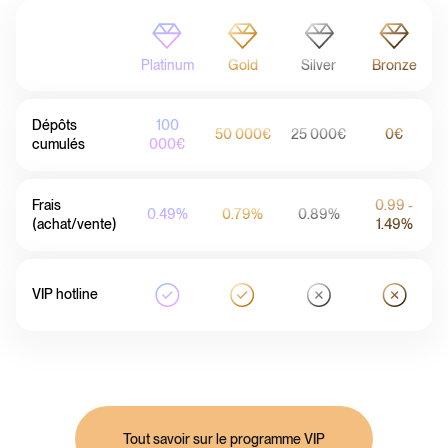
Platinum
Gold
Silver
Bronze
Dépôts
100
50 000€
25 000€
0€
cumulés
000€
Frais
0.99 -
0.49%
0.79%
0.89%
(achat/vente)
1.49%
VIP hotline
Tout savoir sur le programme VIP