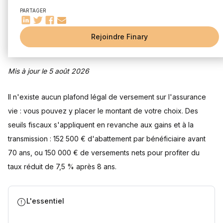
La règle d'or des contrats de plus de 8 ans
PARTAGER
Le mécanisme du rachat partiel échelonné
Comprendre les primes "manifestement exagérées"
Rejoindre Finary
Qu'est-ce qu'une prime exagérée ?
Les conséquences fiscales à redouter
Mis à jour le 5 août 2026
L'arme anti-abus : la modération
Tableau récapitulatif des principaux plafonds en assurance
vie
Il n'existe aucun plafond légal de versement sur l'assurance
Quelques conseils pour tirer parti des plafonds
vie : vous pouvez y placer le montant de votre choix. Des
Questions fréquentes
seuils fiscaux s'appliquent en revanche aux gains et à la
Puis-je verser autant que je veux sur mon assurance vie ?
transmission : 152 500 € d'abattement par bénéficiaire avant
Comment est calculé le plafond des 152 500 € lors d'une
succession ?
70 ans, ou 150 000 € de versements nets pour profiter du
À partir de quel montant ma prime sera-t-elle jugée
taux réduit de 7,5 % après 8 ans.
"exagérée" ?
Dois-je déclarer mes retraits au fisc ?
Sources
L'essentiel