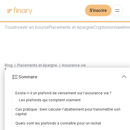
S'inscrire
Tous
Investir en bourse
Placements et épargne
Cryptomonnaie
Imm
Blog
Placements et épargne
Assurance vie
18
min
5/8/2026
Sommaire
Plafonds et fiscalité de
Existe-t-il un plafond de versement sur l'assurance vie ?
l'assurance vie en 2026
Les plafonds qui comptent vraiment
Rédigé par
Louis Sellier
Édité par
Louis Sellier
Cas pratique : bien calculer l'abattement pour transmettre son
capital
Quels sont les plafonds à connaître pour un rachat
d'assurance vie ?