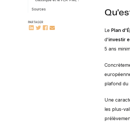
Sources
Qu'es
PARTAGER
Le
Plan d'
d'
investir 
5 ans minim
Concrèteme
européenn
plafond du
Une caract
les plus-va
prélèvemen