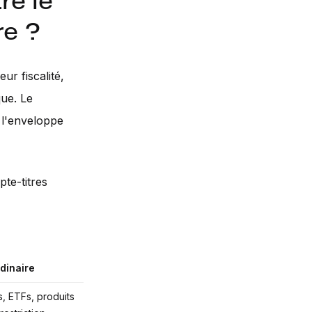
re le
re ?
ur fiscalité,
que. Le
r l'enveloppe
pte-titres
dinaire
s, ETFs, produits