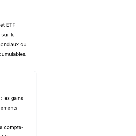
 et ETF
 sur le
mondiaux ou
cumulables.
: les gains
èvements
le compte-