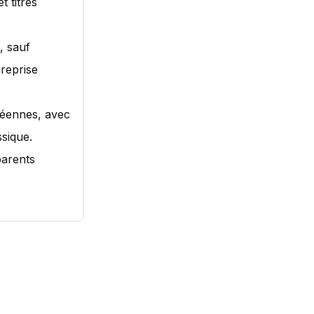
t titres
, sauf
 reprise
péennes, avec
sique.
parents
e