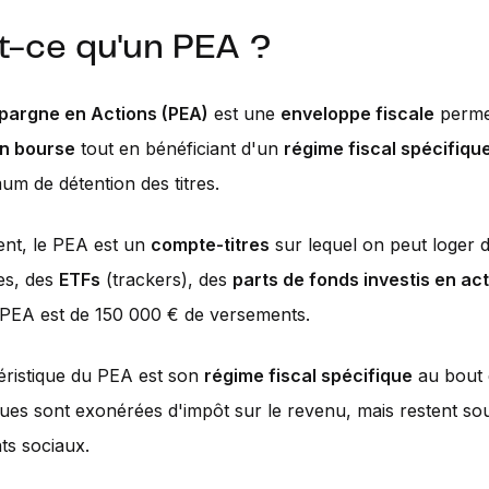
t-ce qu'un PEA ?
Épargne en Actions (PEA)
est une
enveloppe fiscale
perme
en bourse
tout en bénéficiant d'un
régime fiscal spécifiqu
um de détention des titres.
nt, le PEA est un
compte-titres
sur lequel on peut loger d
es, des
ETFs
(trackers), des
parts de fonds investis en ac
 PEA est de 150 000 € de versements.
éristique du PEA est son
régime fiscal spécifique
au bout 
lues sont exonérées d'impôt sur le revenu, mais restent s
ts sociaux.