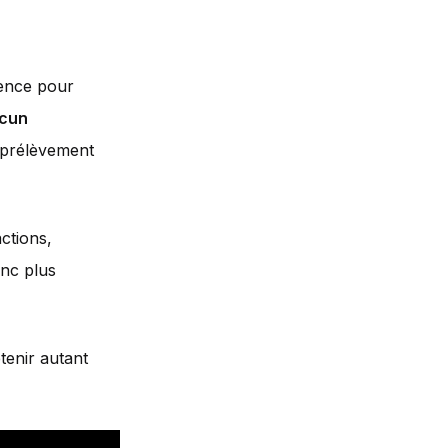
rence pour
cun
e prélèvement
ctions,
donc plus
tenir autant