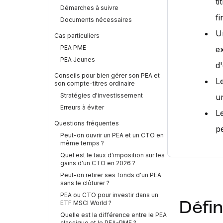
ti
Démarches à suivre
fi
Documents nécessaires
U
Cas particuliers
PEA PME
ex
PEA Jeunes
d'
Conseils pour bien gérer son PEA et
L
son compte-titres ordinaire
Stratégies d'investissement
u
Erreurs à éviter
L
Questions fréquentes
p
Peut-on ouvrir un PEA et un CTO en
même temps ?
Quel est le taux d'imposition sur les
gains d'un CTO en 2026 ?
Peut-on retirer ses fonds d'un PEA
sans le clôturer ?
PEA ou CTO pour investir dans un
ETF MSCI World ?
Défin
Quelle est la différence entre le PEA
classique et le PEA-PME ?