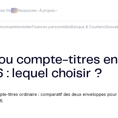
Ressources
À propos
nce Vie
omonnaie
Immobilier
Finances personnelles
Banque & Courtiers
Glossai
ou compte-titres en
: lequel choisir ?