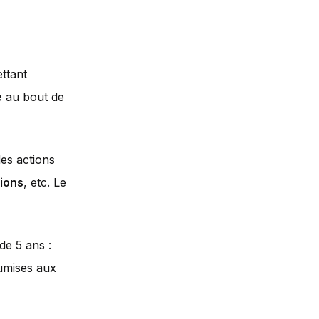
ttant
e
au bout de
es actions
tions
, etc. Le
de 5 ans :
oumises aux