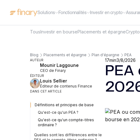
Solutions
Fonctionnalités
Investir en crypto
Assura
Tous
Investir en bourse
Placements et épargne
Crypt
Blog
Placements et épargne
Plan d'épargne
PEA
17
min
3/8/2026
AUTEUR
Mounir Laggoune
PEA 
CEO de Finary
ÉDITEUR
Louis Sellier
2026 
Éditeur de contenus Finance
DANS CET ARTICLE
Définitions et principes de base
Qu'est-ce qu'un PEA ?
Qu'est-ce qu'un compte-titres
ordinaire ?
Quelles sont les différences entre le
PEA et le compte-titres ordinaire ?