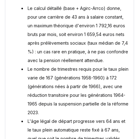
Comment compléter sa retraite avec un salaire de 2000
Le calcul détaillé (base + Agirc-Arrco) donne,
euros nets ?
pour une carrière de 43 ans à salaire constant,
La pension annoncée est-elle un montant brut ou net ?
un maximum théorique d'environ 1 792,16 euros
Sources
bruts par mois, soit environ 1 659,54 euros nets
après prélèvements sociaux (taux médian de 7,4
%) : un cas rare en pratique, à ne pas confondre
avec la pension réellement attendue.
Le nombre de trimestres requis pour le taux plein
varie de 167 (générations 1958-1960) à 172
(générations nées à partir de 1966), avec une
réduction transitoire pour les générations 1964-
1965 depuis la suspension partielle de la réforme
2023.
L'âge légal de départ progresse vers 64 ans et
le taux plein automatique reste fixé à 67 ans,
quel que soit le nombre de trimestres validés.