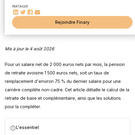
Durée de cotisation
PARTAGER
Salaire moyen
Carrière professionnelle
Rejoindre Finary
Les régimes de retraite en France
Régime général
Régimes spéciaux
Mis à jour le 4 août 2026
Simulateur de retraite
Quelles solutions pour compléter sa retraite ?
Pour un salaire net de 2 000 euros nets par mois, la pension
Retraite : quelles différences selon l'âge et le sexe ?
de retraite avoisine 1 500 euros nets, soit un taux de
Quels prélèvements s'appliquent à une pension de 2 000
remplacement d'environ 75 % du dernier salaire pour une
euros nets ?
carrière complète non-cadre. Cet article détaille le calcul de la
Questions fréquentes
retraite de base et complémentaire, ainsi que les solutions
Comment est calculée la retraite de base pour un salaire de
pour la compléter.
2000 euros nets ?
Quel est le montant d'une retraite jugée confortable ?
Quel est le montant net moyen des retraites en France ?
L'essentiel
Comment obtenir une estimation personnalisée de sa
future pension ?