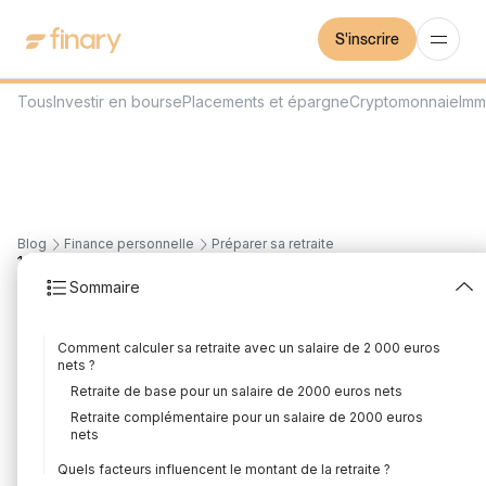
S'inscrire
Tous
Investir en bourse
Placements et épargne
Cryptomonnaie
Imm
Blog
Finance personnelle
Préparer sa retraite
19
min
30/7/2026
Sommaire
Quelle retraite pour un
Comment calculer sa retraite avec un salaire de 2 000 euros
salaire de 2000 euros
nets ?
Retraite de base pour un salaire de 2000 euros nets
nets ?
Retraite complémentaire pour un salaire de 2000 euros
nets
Rédigé par
Louis Sellier
Édité par
Louis Sellier
Quels facteurs influencent le montant de la retraite ?