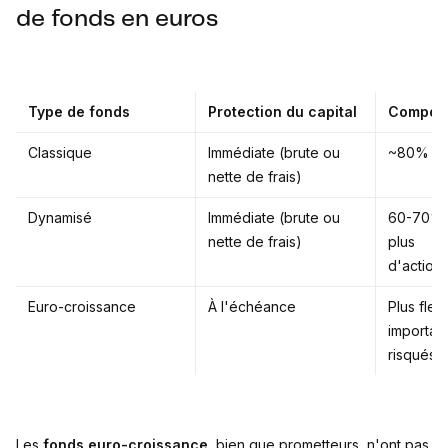
de fonds en euros
Type de fonds
Protection du capital
Composi
Classique
Immédiate (brute ou
~80% obl
nette de frais)
Dynamisé
Immédiate (brute ou
60-70% o
nette de frais)
plus
d'actions
Euro-croissance
À l'échéance
Plus flexi
important
risqués
Les
fonds euro-croissance
, bien que prometteurs, n'ont pas