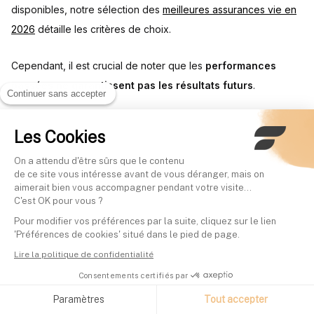
disponibles, notre sélection des
meilleures assurances vie en
2026
détaille les critères de choix.
Cependant, il est crucial de noter que les
performances
passées ne garantissent pas les résultats futurs
.
Continuer sans accepter
Facteurs de sélection à considérer
Les Cookies
On a attendu d'être sûrs que le contenu
Solidité financière de l'assureur
: Un assureur solide
de ce site vous intéresse avant de vous déranger, mais on
est mieux positionné pour maintenir de bonnes
aimerait bien vous accompagner pendant votre visite...
C'est OK pour vous ?
performances.
Pour modifier vos préférences par la suite, cliquez sur le lien
Politique de distribution
: Certains assureurs privilégient
'Préférences de cookies' situé dans le pied de page.
la stabilité des rendements, d'autres sont plus agressifs.
Lire la politique de confidentialité
Accessibilité
: Vérifiez les conditions d'accès (montant
Consentements certifiés par
minimum, part d'unités de compte requise).
Paramètres
Tout accepter
Frais totaux
: Considérez l'ensemble des frais (entrée,