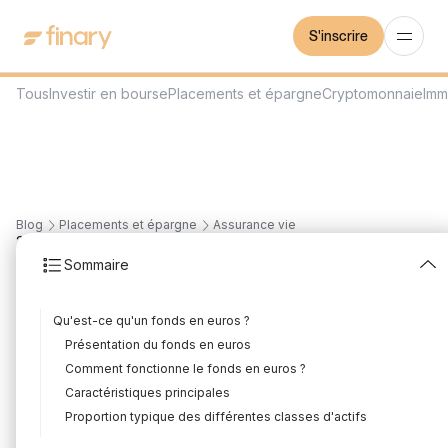
S'inscrire
Tous
Investir en bourse
Placements et épargne
Cryptomonnaie
Imm
Blog
Placements et épargne
Assurance vie
24
min
31/7/2026
Sommaire
Fonds euros : qu'est-ce
Qu'est-ce qu'un fonds en euros ?
que c'est ? Guide
Présentation du fonds en euros
complet 2026
Comment fonctionne le fonds en euros ?
Caractéristiques principales
Rédigé par
Florian Corteel
Édité par
Louis Sellier
Proportion typique des différentes classes d'actifs