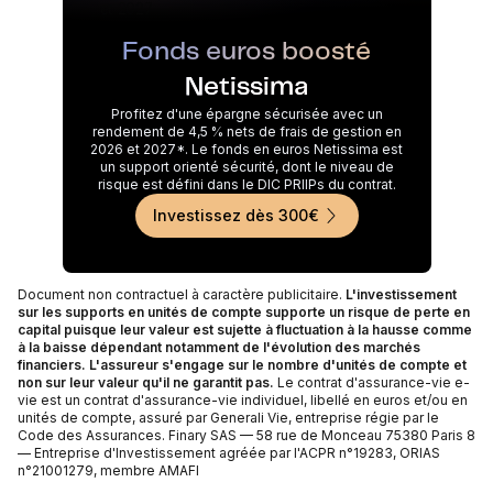
Fonds euros boosté
Netissima
Profitez d'une épargne sécurisée avec un
rendement de 4,5 % nets de frais de gestion en
2026 et 2027*. Le fonds en euros Netissima est
un support orienté sécurité, dont le niveau de
risque est défini dans le DIC PRIIPs du contrat.
Investissez dès 300€
Document non contractuel à caractère publicitaire.
L'investissement
sur les supports en unités de compte supporte un risque de perte en
capital puisque leur valeur est sujette à fluctuation à la hausse comme
à la baisse dépendant notamment de l'évolution des marchés
financiers. L'assureur s'engage sur le nombre d'unités de compte et
non sur leur valeur qu'il ne garantit pas.
Le contrat d'assurance-vie e-
vie est un contrat d'assurance-vie individuel, libellé en euros et/ou en
unités de compte, assuré par Generali Vie, entreprise régie par le
Code des Assurances. Finary SAS — 58 rue de Monceau 75380 Paris 8
— Entreprise d'Investissement agréée par l'ACPR n°19283, ORIAS
n°21001279, membre AMAFI