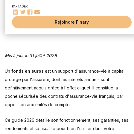
Quelles garanties offre un fonds en euros ?
PARTAGER
Garantie de capital
Effet cliquet et intérêts acquis définitivement
Sécurité et liquidité des fonds
Rejoindre Finary
Quels sont les différents types de fonds en euros ?
Fonds en euros classiques
Fonds en euros dynamisés
Fonds euro-croissance
Mis à jour le 31 juillet 2026
Comparaison des différents types de fonds en euros
Quel rendement pour un fonds en euros en 2026 ?
Un
fonds en euros
est un support d'assurance-vie à capital
Détermination du rendement annuel
protégé par l'assureur, dont les intérêts annuels sont
Historique des rendements
définitivement acquis grâce à l'effet cliquet. Il constitue la
Impact des taux obligataires et de l'inflation
poche sécurisée des contrats d'assurance-vie français, par
Comment estimer le rendement futur d'un fonds en euros ?
opposition aux unités de compte.
Exemples de fonds en euros en 2026
Facteurs de sélection à considérer
Ce guide 2026 détaille son fonctionnement, ses garanties, ses
Quels frais et quelle fiscalité pour les fonds en euros ?
rendements et sa fiscalité pour bien l'utiliser dans votre
Frais de gestion et de versement