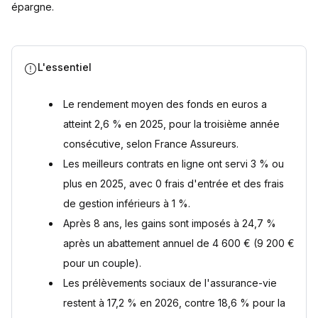
épargne.
Fiscalité avantageuse après 8 ans
Comparaison des frais entre différents assureurs
Stratégies pour optimiser son investissement en fonds en
euros
L'essentiel
Diversification au sein de son assurance-vie
Stratégies pour parer aux baisses de rendement
Le rendement moyen des fonds en euros a
Quand est-il préférable de sélectionner un fonds en euros
atteint 2,6 % en 2025, pour la troisième année
?
consécutive, selon France Assureurs.
Questions fréquentes
Les meilleurs contrats en ligne ont servi 3 % ou
Quel est le rendement moyen d'un fonds en euros en 2025
?
plus en 2025, avec 0 frais d'entrée et des frais
Le capital placé sur un fonds en euros peut-il baisser ?
de gestion inférieurs à 1 %.
Quelle est la fiscalité d'un fonds en euros ?
Après 8 ans, les gains sont imposés à 24,7 %
Peut-on retirer son argent d'un fonds en euros à tout
moment ?
après un abattement annuel de 4 600 € (9 200 €
Quelle différence entre fonds en euros et unités de
pour un couple).
compte ?
Les prélèvements sociaux de l'assurance-vie
Sources
restent à 17,2 % en 2026, contre 18,6 % pour la