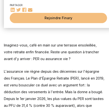
Déductibilité des versements pour réduire ses impôts
PARTAGER
Rendement potentiellement plus élevé grâce à la
déduction
Fiscalité à la sortie (imposition du capital et des plus-
Rejoindre Finary
values)
Flexibilité et avantages de l'assurance vie
Disponibilité de l'épargne à tout moment
Fiscalité avantageuse sur les retraits
Imaginez-vous, café en main sur une terrasse ensoleillée,
Outil de transmission du patrimoine
Pas d'avantage fiscal à l'entrée
votre retraite enfin financée. Reste une question à trancher
avant d'y arriver : PER ou assurance vie ?
Exemple chiffré pour comparer PER et assurance vie
Cas d'un célibataire avec un TMI de 30%
Cas d'un couple marié avec un TMI de 41%
L'assurance vie règne depuis des décennies sur l'épargne
des Français. Le Plan d'Épargne Retraite (PER), lancé en 2019,
Investir sur un PER ou une assurance vie
Choix des supports d'investissement (fonds euros, unités
est venu bousculer ce duel avec un argument fort : la
de compte)
déduction des versements à l'entrée. Mais la donne a bougé.
Gestion pilotée du PER en vue de la retraite
Depuis le 1er janvier 2026, les plus-values du PER sont taxées
Frais et coûts
au PFU de 31,4 % (contre 30 % auparavant), alors que
Souscrire un PER ou une assurance vie