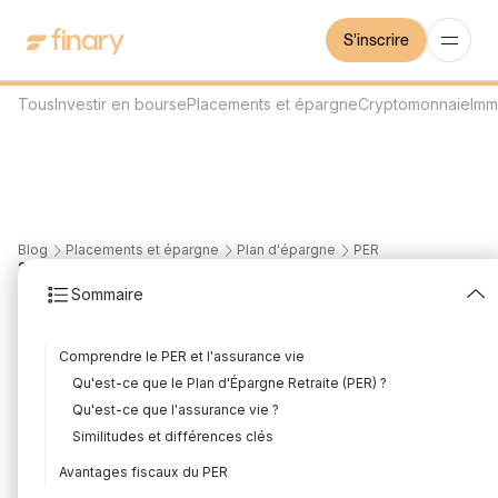
S'inscrire
Tous
Investir en bourse
Placements et épargne
Cryptomonnaie
Imm
Blog
Placements et épargne
Plan d'épargne
PER
24
min
6/8/2026
Sommaire
PER vs assurance vie : le
Comprendre le PER et l'assurance vie
match pour une retraite
Qu'est-ce que le Plan d'Épargne Retraite (PER) ?
confortable
Qu'est-ce que l'assurance vie ?
Similitudes et différences clés
Rédigé par
Louis Sellier
Édité par
Louis Sellier
Avantages fiscaux du PER