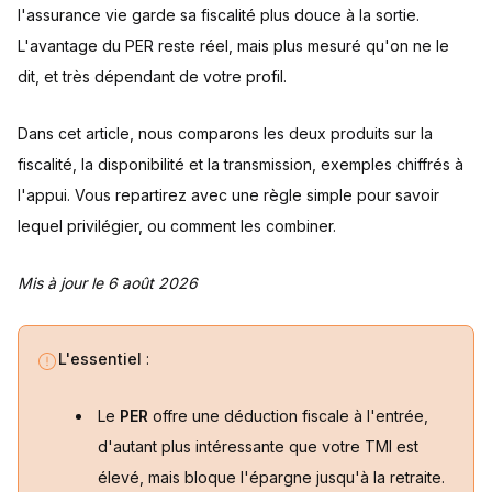
l'assurance vie garde sa fiscalité plus douce à la sortie.
Désignation des bénéficiaires
L'avantage du PER reste réel, mais plus mesuré qu'on ne le
Devoir de conseil des assureurs et banquiers
dit, et très dépendant de votre profil.
PER ou assurance vie : comment trancher ?
Foire aux questions
Dans cet article, nous comparons les deux produits sur la
Peut-on cumuler un PER et une assurance vie ?
fiscalité, la disponibilité et la transmission, exemples chiffrés à
PER ou assurance vie : que choisir selon son TMI ?
l'appui. Vous repartirez avec une règle simple pour savoir
Peut-on transférer une assurance vie vers un PER ?
Que devient le PER en cas de décès ?
lequel privilégier, ou comment les combiner.
Quand peut-on débloquer un PER avant la retraite ?
PER ou assurance vie : lequel rapporte le plus ?
Mis à jour le 6 août 2026
Sources
L'essentiel
:
Le
PER
offre une déduction fiscale à l'entrée,
d'autant plus intéressante que votre TMI est
élevé, mais bloque l'épargne jusqu'à la retraite.