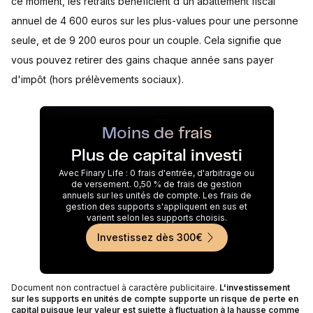
ce moment, les retraits bénéficient d'un abattement fiscal
annuel de 4 600 euros sur les plus-values pour une personne
seule, et de 9 200 euros pour un couple. Cela signifie que
vous pouvez retirer des gains chaque année sans payer
d'impôt (hors prélèvements sociaux).
Moins de frais
Plus de capital investi
Avec Finary Life : 0 frais d'entrée, d'arbitrage ou
de versement. 0,50 % de frais de gestion
annuels sur les unités de compte. Les frais de
gestion des supports s'appliquent en sus et
varient selon les supports choisis.
Investissez dès 300€
Document non contractuel à caractère publicitaire.
L'investissement
sur les supports en unités de compte supporte un risque de perte en
capital puisque leur valeur est sujette à fluctuation à la hausse comme