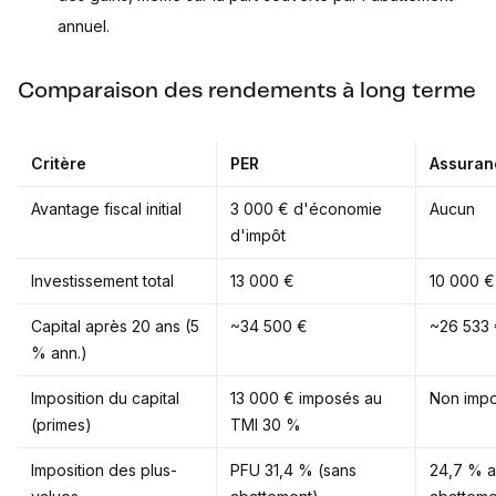
annuel.
Comparaison des rendements à long terme
Critère
PER
Assuran
Avantage fiscal initial
3 000 € d'économie
Aucun
d'impôt
Investissement total
13 000 €
10 000 €
Capital après 20 ans (5
~34 500 €
~26 533
% ann.)
Imposition du capital
13 000 € imposés au
Non imp
(primes)
TMI 30 %
Imposition des plus-
PFU 31,4 % (sans
24,7 % a