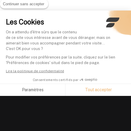
Continuer sans accepter
Les Cookies
On a attendu d'être sûrs que le contenu
de ce site vous intéresse avant de vous déranger, mais on
aimerait bien vous accompagner pendant votre visite...
C'est OK pour vous ?
Pour modifier vos préférences par la suite, cliquez sur le lien
'Préférences de cookies' situé dans le pied de page.
Lire la politique de confidentialité
Consentements certifiés par
Paramètres
Tout accepter
Axeptio consent
Plateforme de Gestion du Consentement : Personnalisez vos O
Notre plateforme vous permet d'adapter et de gérer vos paramètr