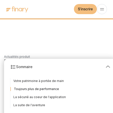
S'inscrire
Actualités produit
3
min
15/10/2021
Sommaire
Finary sur iOS
Votre patrimoine à portée de main
Rédigé par
Mounir Laggoune
Édité par
Mounir Laggoune
Toujours plus de performance
La sécurié au coeur de l'application
La suite de l'aventure