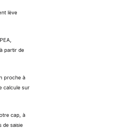
ent lève
 PEA,
à partir de
un proche à
e calcule sur
otre cap, à
 de saisie