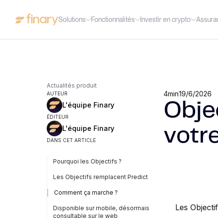
Solutions
Fonctionnalités
Investir en crypto
Assura
Actualités produit
4
min
19/6/2026
AUTEUR
Obje
L'équipe Finary
ÉDITEUR
L'équipe Finary
votr
DANS CET ARTICLE
Pourquoi les Objectifs ?
Les Objectifs remplacent Predict
Comment ça marche ?
Les Objectif
Disponible sur mobile, désormais
consultable sur le web