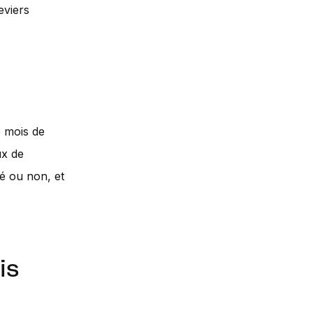
eviers
e mois de
ux de
é ou non, et
is