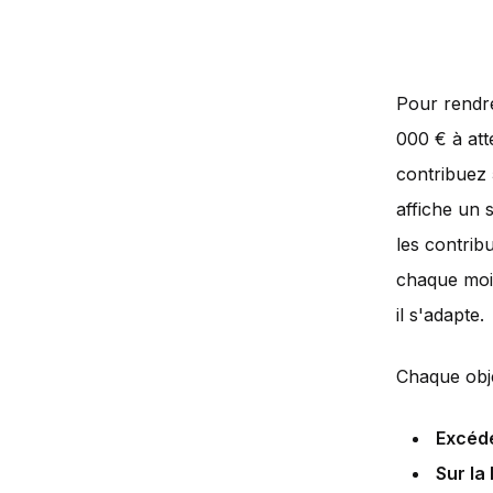
Pour rendre
000 € à att
contribuez 
affiche un s
les contrib
chaque mois
il s'adapte.
Chaque objec
Excéd
Sur la