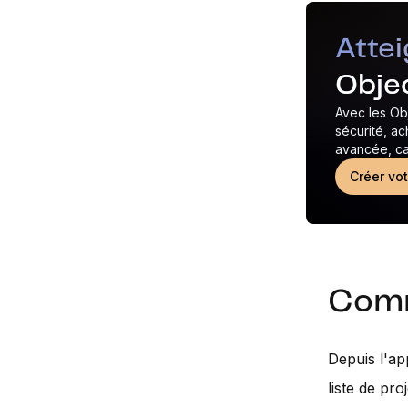
Atte
Objec
Avec les Obj
sécurité, ac
avancée, cal
Créer vot
Comm
Depuis l'ap
liste de pro