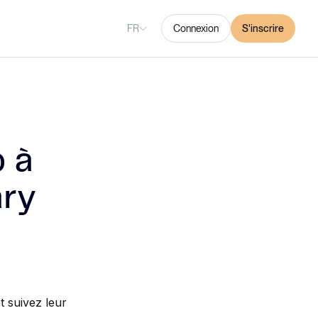
FR
Connexion
S'inscrire
p à
ary
t suivez leur