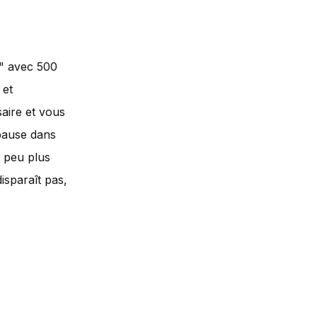
e" avec 500
 et
aire et vous
 pause dans
n peu plus
isparaît pas,