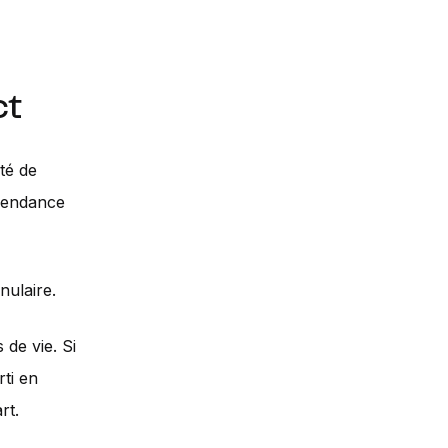
ct
té de
épendance
nulaire.
 de vie. Si
ti en
rt.