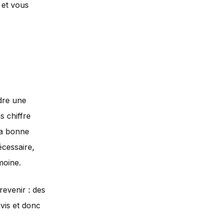
 et vous
ndre une
s chiffre
la bonne
écessaire,
moine.
evenir : des
ivis et donc