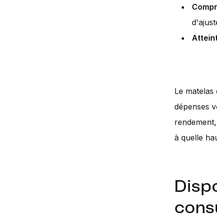
Compr
d'ajus
Attein
Le matelas 
dépenses vo
rendement, 
à quelle ha
Disp
consu