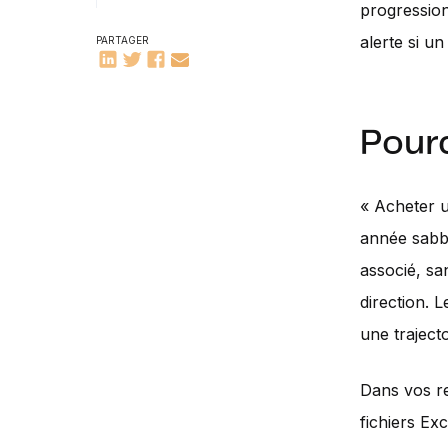
progression
alerte si u
PARTAGER
Pourq
« Acheter u
année sabba
associé, s
direction. 
une trajecto
Dans vos r
fichiers Exc