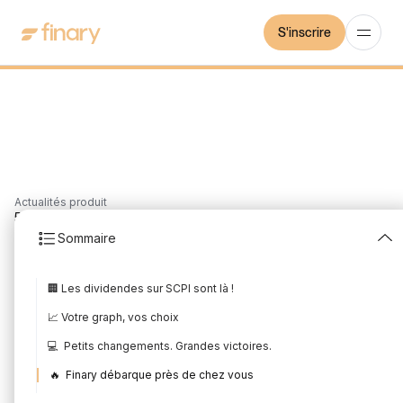
S'inscrire
Actualités produit
5
min
2/4/2023
Sommaire
Les nouveautés de Mars
🏢 Les dividendes sur SCPI sont là !
2023
📈 Votre graph, vos choix
Rédigé par
Mounir Laggoune
Édité par
Mounir Laggoune
💻 Petits changements. Grandes victoires.
🔥 Finary débarque près de chez vous