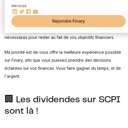
🗣️ Notre communauté vous attend
PARTAGER
📺 Encore en train de lire cet article ?
Comme chaque mois, j'ai écouté vos commentaires, analysé
Rejoindre Finary
vos habitudes d'utilisation, mené des recherches et entretiens
pour répondre à vos besoins et vous fournir les outils
nécessaires pour rester au fait de vos objectifs financiers.
Ma priorité est de vous offrir la meilleure expérience possible
sur Finary, afin que vous puissiez prendre des décisions
éclairées sur vos finances. Vous faire gagner du temps, et de
l'argent.
🏢 Les dividendes sur SCPI
sont là !