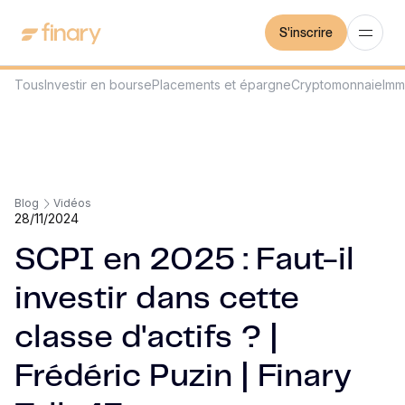
S'inscrire
Tous
Investir en bourse
Placements et épargne
Cryptomonnaie
Imm
Blog
Vidéos
28/11/2024
SCPI en 2025 : Faut-il
investir dans cette
classe d'actifs ? |
Frédéric Puzin | Finary