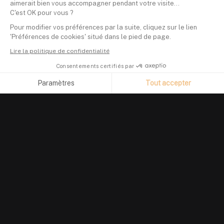
aimerait bien vous accompagner pendant votre visite...
C'est OK pour vous ?
Pour modifier vos préférences par la suite, cliquez sur le lien
'Préférences de cookies' situé dans le pied de page.
Lire la politique de confidentialité
Consentements certifiés par
Paramètres
Tout accepter
Axeptio consent
Plateforme de Gestion du Consentement : Personnalisez vos O
Notre plateforme vous permet d'adapter et de gérer vos paramètr
PRODUIT
Suivi de portefeuille