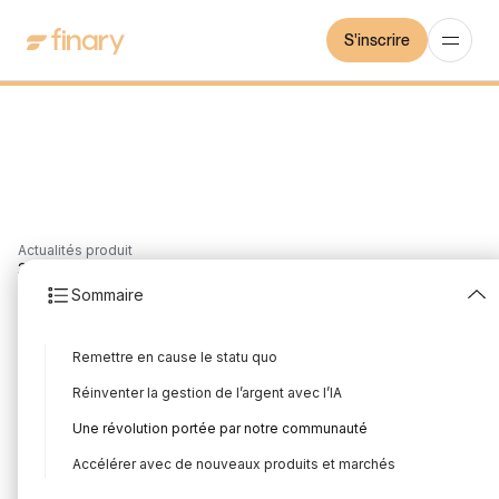
S'inscrire
Actualités produit
3
min
18/9/2025
Sommaire
Finary lève 25 millions
Remettre en cause le statu quo
d'euros (Série B)
Réinventer la gestion de l’argent avec l’IA
Rédigé par
Mounir Laggoune
Édité par
Mounir Laggoune
Une révolution portée par notre communauté
Accélérer avec de nouveaux produits et marchés