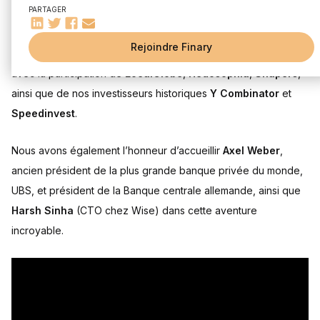
PARTAGER
Je suis ravi de vous annoncer que
Finary a levé 25 millions
Rejoindre Finary
d’euros dans une Série B
, menée par
PayPal Ventures
,
avec la participation de
LocalGlobe
,
Hedosophia
,
Shapers
,
ainsi que de nos investisseurs historiques
Y Combinator
et
Speedinvest
.
Nous avons également l’honneur d’accueillir
Axel Weber
,
ancien président de la plus grande banque privée du monde,
UBS, et président de la Banque centrale allemande, ainsi que
Harsh Sinha
(CTO chez Wise) dans cette aventure
incroyable.