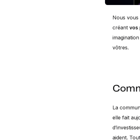
Nous vous 
créant
vos 
imagination
vôtres.
Comm
La communau
elle fait au
d’investiss
aident. Tou