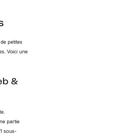
s
 de petites
s. Voici une
eb &
te.
ne partie
1 sous-