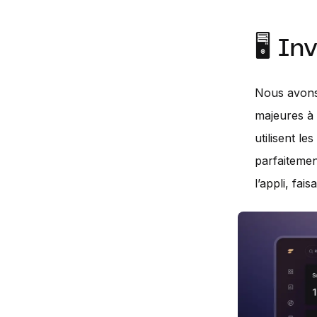
🖥️ I
Nous avons 
majeures à 
utilisent l
parfaitemen
l’appli, fais