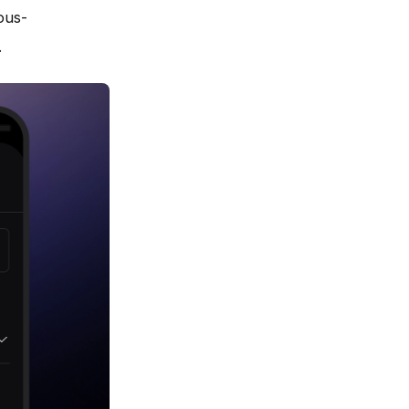
ous-
.