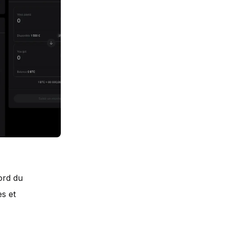
ord du
s et