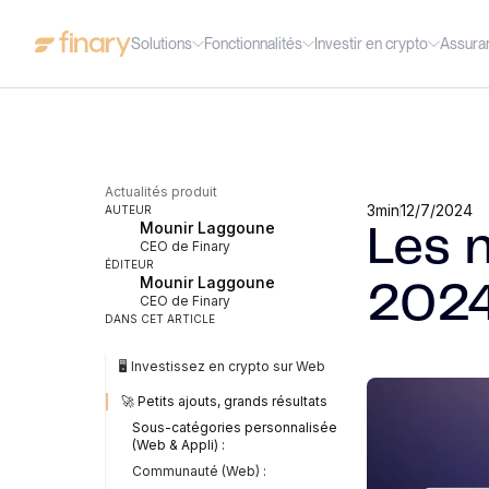
Solutions
Fonctionnalités
Investir en crypto
Assura
Actualités produit
3
min
12/7/2024
AUTEUR
Mounir Laggoune
Les 
CEO de Finary
ÉDITEUR
Mounir Laggoune
202
CEO de Finary
DANS CET ARTICLE
🖥️ Investissez en crypto sur Web
🚀 Petits ajouts, grands résultats
Sous-catégories personnalisée
(Web & Appli) :
Communauté (Web) :