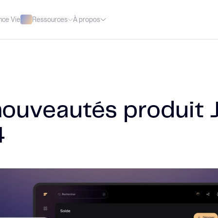
Ressources
À propos
nce Vie
nouveautés produit 
4