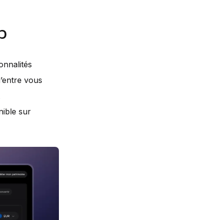
b
onnalités
d’entre vous
nible sur