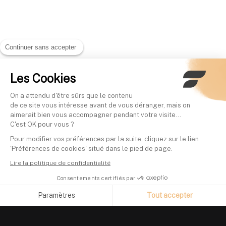
Continuer sans accepter
Les Cookies
On a attendu d'être sûrs que le contenu
de ce site vous intéresse avant de vous déranger, mais on
aimerait bien vous accompagner pendant votre visite...
C'est OK pour vous ?
Pour modifier vos préférences par la suite, cliquez sur le lien
'Préférences de cookies' situé dans le pied de page.
Lire la politique de confidentialité
Consentements certifiés par
Paramètres
Tout accepter
Axeptio consent
Plateforme de Gestion du Consentement : Personnalisez vos O