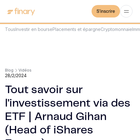
S'inscrire
Tous
Investir en bourse
Placements et épargne
Cryptomonnaie
Imm
Blog
Vidéos
28/2/2024
Tout savoir sur
l'investissement via des
ETF | Arnaud Gihan
(Head of iShares