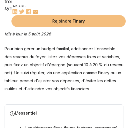
Techniques d'allocation budgétaire
PARTAGER
Outils et ressources pour le budget familial
Utilisation d'applications de gestion de budget
Utilisation de feuilles de calcul Excel
Calculateurs en ligne
Rejoindre Finary
Questions fréquentes
Quel est le budget moyen d'une famille ?
Quels sont les avantages à tenir un budget familial ?
Quel budget alimentaire pour une famille de 4 personnes ?
Quels sont les différents types de budget familial ?
Faut-il rembourser ses dettes avant d'épargner ?
Sources
Mis à jour le 5 août 2026
Pour bien gérer un budget familial, additionnez l'ensemble
des revenus du foyer, listez vos dépenses fixes et variables,
puis fixez un objectif d'épargne (souvent 10 à 20 % du revenu
net). Un suivi régulier, via une application comme Finary ou un
tableur, permet d'ajuster vos dépenses, d'éviter les dettes
inutiles et d'atteindre vos objectifs financiers.
L'essentiel
Les dépenses fixes (loyer, factures, assurances)