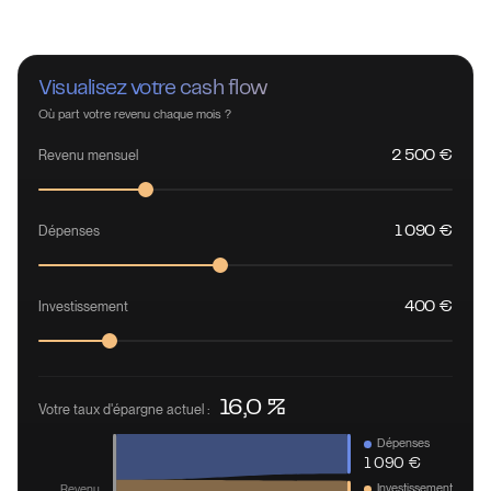
Visualisez votre cash flow
Où part votre revenu chaque mois ?
Revenu mensuel
2 500 €
Dépenses
1 090 €
Investissement
400 €
16,0 %
Votre taux d'épargne actuel :
Dépenses
1 090 €
Investissement
Revenu