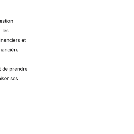
estion
 les
inanciers et
inancière
nt de prendre
iser ses