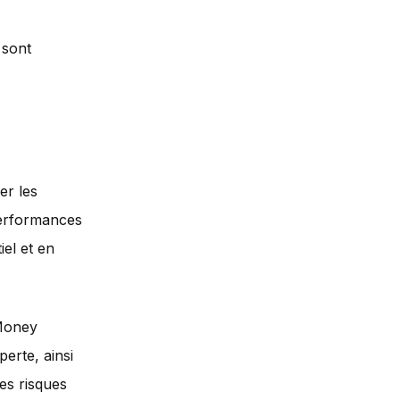
 sont
er les
 performances
iel et en
 Money
erte, ainsi
es risques