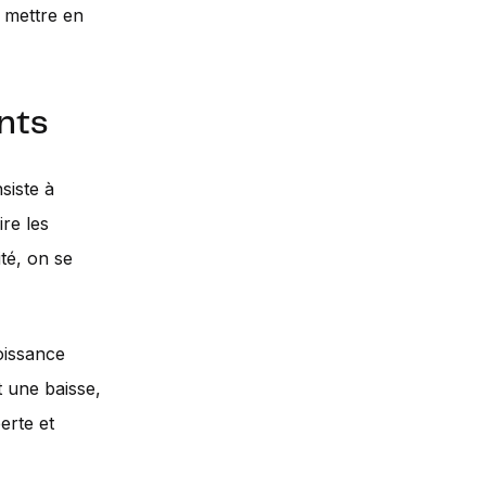
t mettre en
nts
siste à
ire les
ité, on se
oissance
t une baisse,
erte et