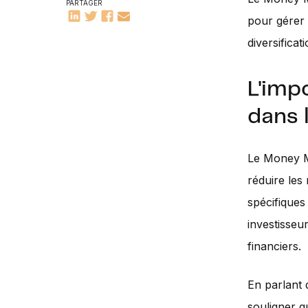
PARTAGER
pour gérer 
diversificat
L'im
dans 
Le Money Ma
réduire les
spécifiques
investisseu
financiers.
En parlant 
souligner q