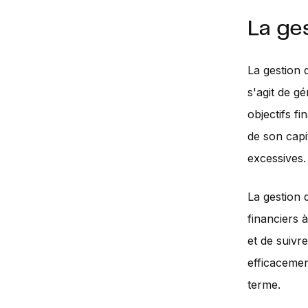
La ge
La gestion 
s'agit de g
objectifs fi
de son capit
excessives.
La gestion 
financiers à
et de suivr
efficacemen
terme.