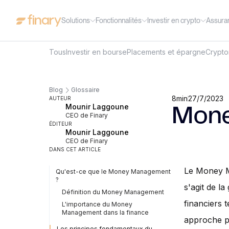
Solutions
Fonctionnalités
Investir en crypto
Assura
Tous
Investir en bourse
Placements et épargne
Crypt
Blog
Glossaire
8
min
27/7/2023
AUTEUR
Mounir Laggoune
Mon
CEO de Finary
ÉDITEUR
Mounir Laggoune
CEO de Finary
DANS CET ARTICLE
Le Money Ma
Qu'est-ce que le Money Management
?
s'agit de la
Définition du Money Management
financiers t
L'importance du Money
Management dans la finance
approche pe
Les principes fondamentaux du