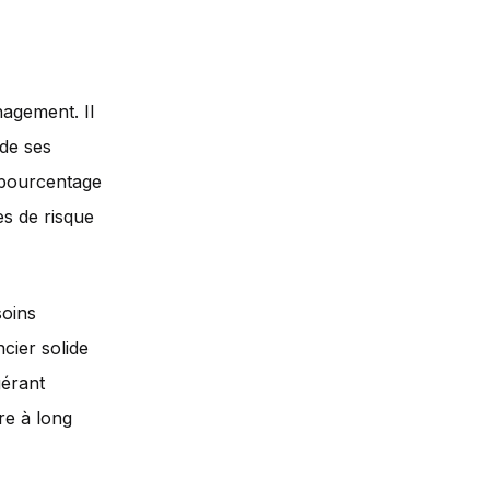
agement. Il
 de ses
n pourcentage
ses de risque
soins
ncier solide
gérant
re à long