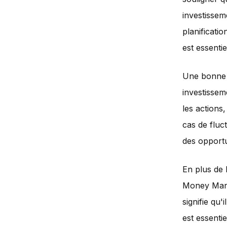
investissem
planificatio
est essenti
Une bonne g
investisseme
les actions,
cas de fluc
des opportu
En plus de l
Money Mana
signifie qu'
est essenti