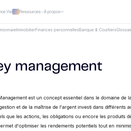
Ressources
À propos
nce Vie
omonnaie
Immobilier
Finances personnelles
Banque & Courtiers
Glossai
ey management
nagement est un concept essentiel dans le domaine de la 
 gestion et de la maîtrise de l'argent investi dans différents ac
els que les actions, les obligations ou encore les produits d
rmet d'optimiser les rendements potentiels tout en minimis