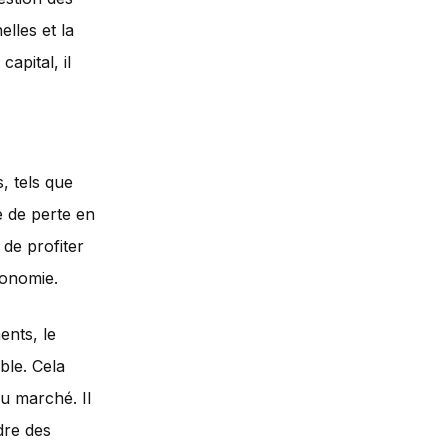
lles et la
apital, il
s, tels que
ue de perte en
 de profiter
conomie.
ents, le
ble. Cela
du marché. Il
dre des