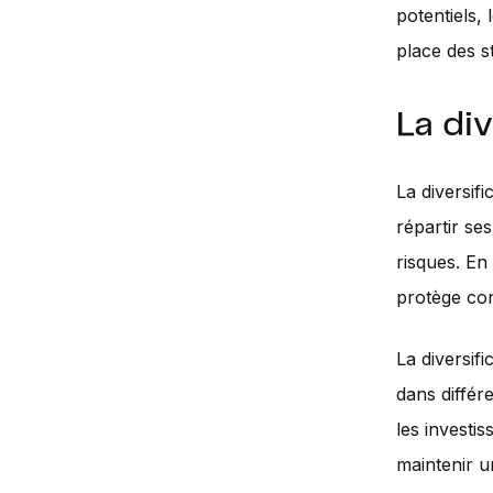
potentiels,
place des s
La di
La diversif
répartir ses
risques. En 
protège con
La diversif
dans différ
les investi
maintenir un