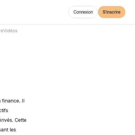
Connexion
S'inscrire
re
Vidéos
finance. Il
tifs
érivés. Cette
ant les