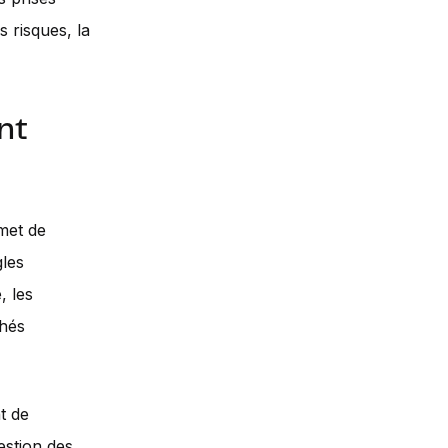
 risques, la
nt
met de
gles
, les
chés
t de
estion des