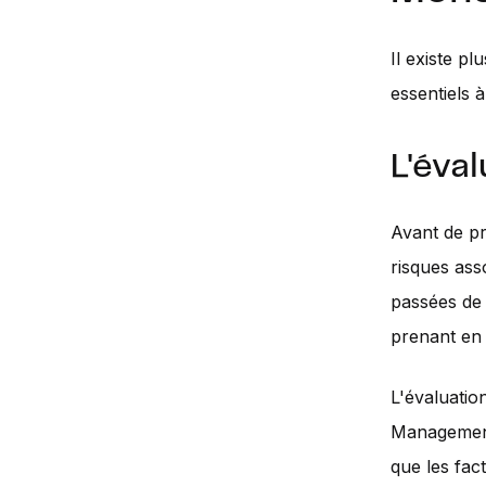
Il existe 
essentiels 
L'éva
Avant de pr
risques ass
passées de 
prenant en
L'évaluatio
Management.
que les fac