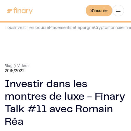
S'inscrire
Tous
Investir en bourse
Placements et épargne
Cryptomonnaie
Imm
Blog
Vidéos
20/5/2022
Investir dans les
montres de luxe - Finary
Talk #11 avec Romain
Réa