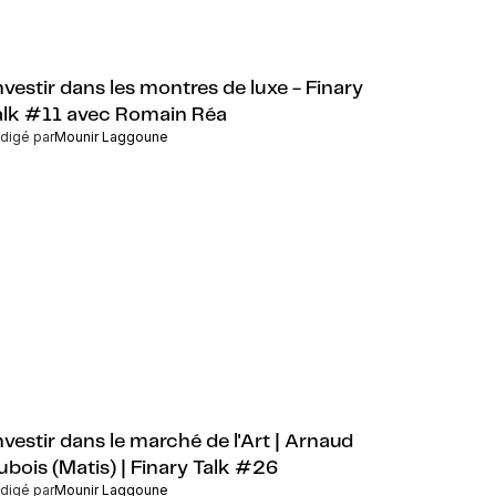
nvestir dans les montres de luxe - Finary
alk #11 avec Romain Réa
digé par
Mounir Laggoune
nvestir dans le marché de l'Art | Arnaud
ubois (Matis) | Finary Talk #26
digé par
Mounir Laggoune