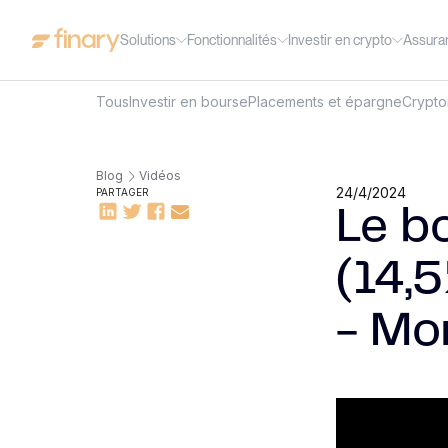
Solutions
Fonctionnalités
Investir en crypto
Assura
Tous
Investir en bourse
Placements et épargne
Crypt
Blog
Vidéos
24/4/2024
PARTAGER
Le bo
(14,
- Mo