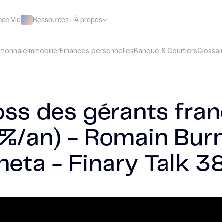
Ressources
À propos
nce Vie
omonnaie
Immobilier
Finances personnelles
Banque & Courtiers
Glossai
ss des gérants franç
5%/an) - Romain Bur
neta - Finary Talk 3