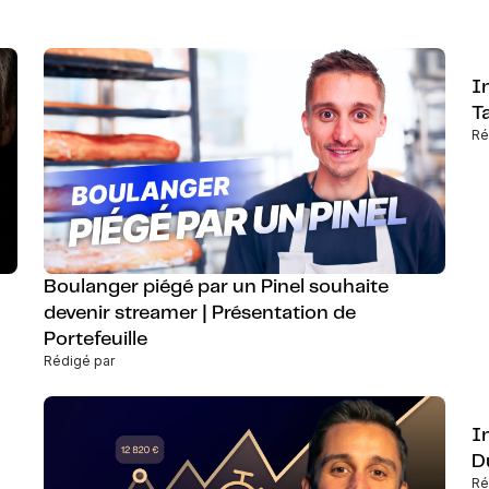
I
T
Ré
Boulanger piégé par un Pinel souhaite
devenir streamer | Présentation de
Portefeuille
Rédigé par
I
D
Ré