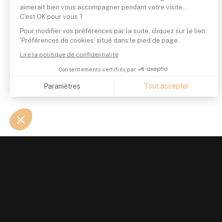
aimerait bien vous accompagner pendant votre visite...
C'est OK pour vous ?
Pour modifier vos préférences par la suite, cliquez sur le lien
'Préférences de cookies' situé dans le pied de page.
Lire la politique de confidentialité
Consentements certifiés par
Paramètres
Tout accepter
Axeptio consent
Plateforme de Gestion du Consentement : Personnalisez vo
Notre plateforme vous permet d'adapter et de gérer vos param
PRODUIT
GUIDES