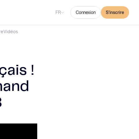
FR
Connexion
S'inscrire
re
Vidéos
ais !
nand
8