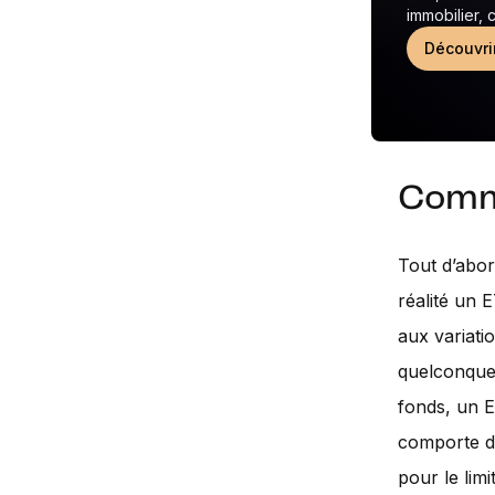
immobilier,
Découvri
Comme
Tout d’abo
réalité un
aux variati
quelconque 
fonds, un E
comporte do
pour le limit