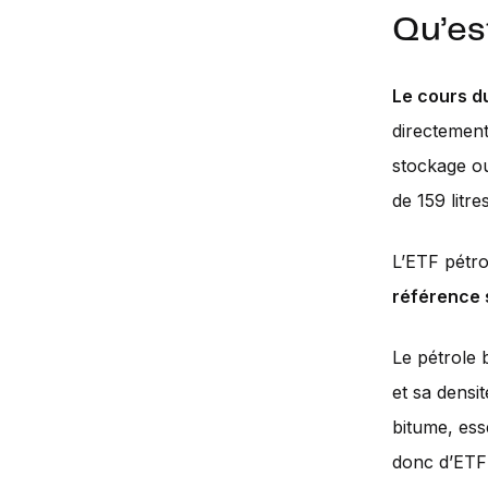
Qu’es
Le cours du
directement
stockage ou
de 159 litre
L’ETF pétr
référence s
Le pétrole 
et sa densit
bitume, ess
donc d’ETF 