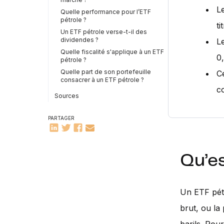
L
Quelle performance pour l’ETF
pétrole ?
ti
Un ETF pétrole verse-t-il des
dividendes ?
L
Quelle fiscalité s'applique à un ETF
0
pétrole ?
Quelle part de son portefeuille
C
consacrer à un ETF pétrole ?
co
Sources
PARTAGER
Qu’es
Un ETF pétr
brut, ou la