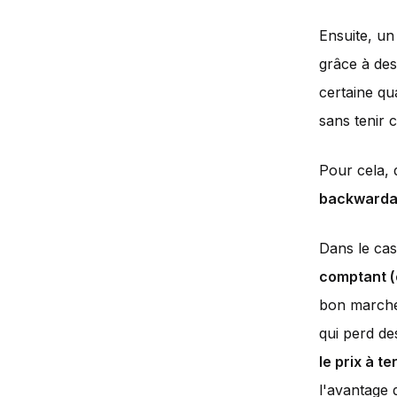
Ensuite, un
grâce à des
certaine qu
sans tenir c
Pour cela, 
backwardat
Dans le ca
comptant (
bon marché 
qui perd de
le prix à t
l'avantage 