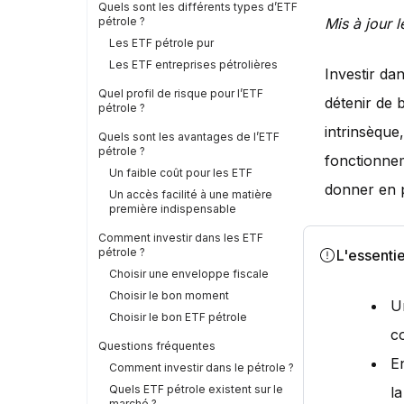
Quels sont les différents types d’ETF
pétrole ?
Mis à jour l
Les ETF pétrole pur
Les ETF entreprises pétrolières
Investir da
Quel profil de risque pour l’ETF
détenir de 
pétrole ?
intrinsèque,
Quels sont les avantages de l’ETF
pétrole ?
fonctionnem
Un faible coût pour les ETF
donner en p
Un accès facilité à une matière
première indispensable
Comment investir dans les ETF
pétrole ?
L'essentie
Choisir une enveloppe fiscale
Choisir le bon moment
U
Choisir le bon ETF pétrole
c
Questions fréquentes
E
Comment investir dans le pétrole ?
Quels ETF pétrole existent sur le
l
marché ?