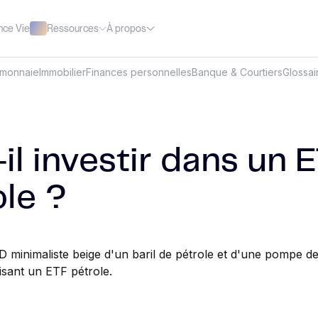
Ressources
À propos
nce Vie
omonnaie
Immobilier
Finances personnelles
Banque & Courtiers
Glossai
il investir dans un 
ole ?