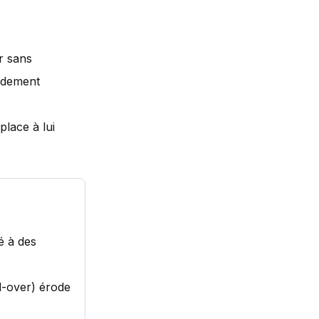
r sans
endement
place à lui
é à des
l-over) érode