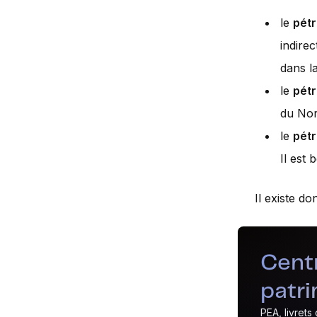
le
pétr
indire
dans l
le
pétr
du Nord
le
pétr
Il est
Il existe d
Centr
patr
PEA, livrets