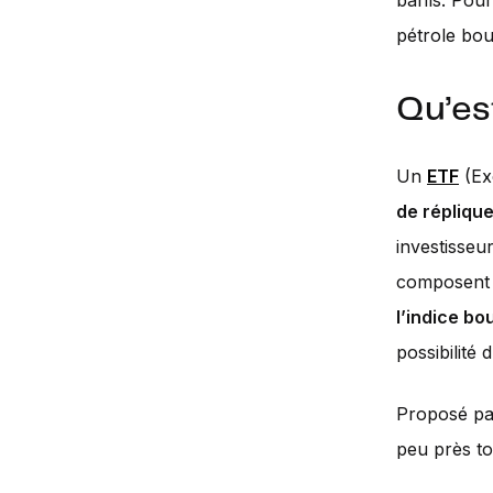
barils. Pour
pétrole bou
Qu’es
Un
ETF
(Ex
de répliqu
investisseu
composent 
l’indice bo
possibilité 
Proposé par
peu près to