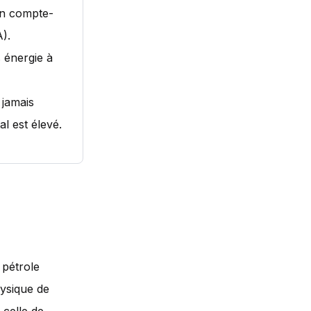
un compte-
A).
 énergie à
 jamais
l est élevé.
 pétrole
hysique de