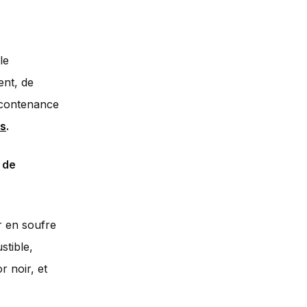
le
ent, de
e contenance
ls
.
s de
r en soufre
stible,
r noir, et