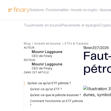
Solutions
Fonctionnalités
Investir en crypto
Assura
Tous
Investir en bourse
Placements et épargne
Crypt
Blog
Investir en bourse
ETFs & Trackers
18
min
31/7/2026
AUTEUR
Mounir Laggoune
Faut-
CEO de Finary
ÉDITEUR
Mounir Laggoune
pétr
CEO de Finary
DANS CET ARTICLE
Qu’est-ce qu’un ETF pétrole ?
Qu’est-ce qu’un ETF ?
Qu’est-ce que le pétrole boursier ?
Comment fonctionne un ETF pétrole
?