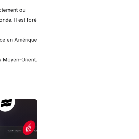
ectement ou
monde
. Il est foré
ence en Amérique
du Moyen-Orient.