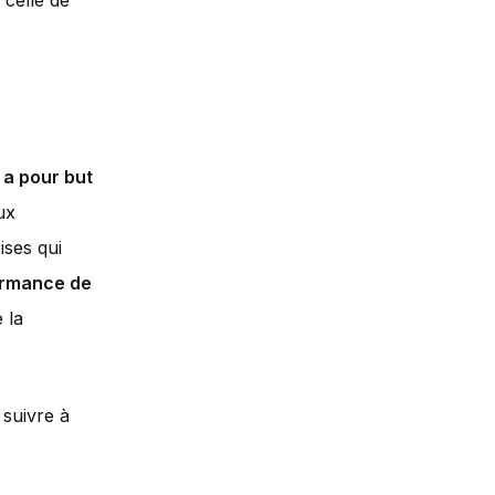
t celle de
i a pour but
ux
ises qui
ormance de
 la
 suivre à