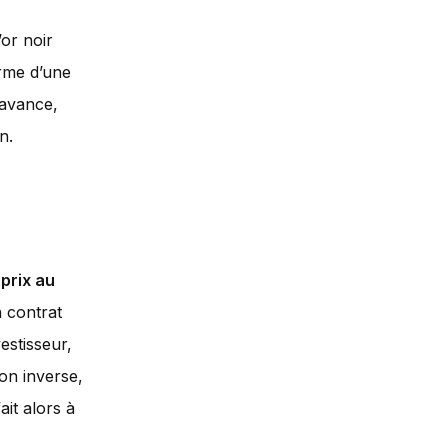
or noir
erme d’une
’avance,
n.
 prix au
 contrat
estisseur,
on inverse,
ait alors à