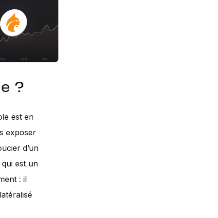
e ?
ole est en
us exposer
oucier d’un
qui est un
ent : il
atéralisé