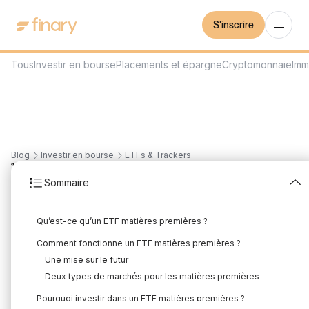
S'inscrire
Tous
Investir en bourse
Placements et épargne
Cryptomonnaie
Imm
Blog
Investir en bourse
ETFs & Trackers
12
min
3/8/2026
Sommaire
Faut-il investir dans un
Qu’est-ce qu’un ETF matières premières ?
ETF matières premières
Comment fonctionne un ETF matières premières ?
?
Une mise sur le futur
Deux types de marchés pour les matières premières
Rédigé par
Mounir Laggoune
Édité par
Louis Sellier
Pourquoi investir dans un ETF matières premières ?