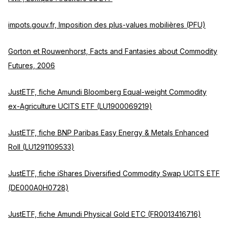
impots.gouv.fr, Imposition des plus-values mobilières (PFU)
Gorton et Rouwenhorst, Facts and Fantasies about Commodity
Futures, 2006
JustETF, fiche Amundi Bloomberg Equal-weight Commodity
ex-Agriculture UCITS ETF (LU1900069219)
JustETF, fiche BNP Paribas Easy Energy & Metals Enhanced
Roll (LU1291109533)
JustETF, fiche iShares Diversified Commodity Swap UCITS ETF
(DE000A0H0728)
JustETF, fiche Amundi Physical Gold ETC (FR0013416716)