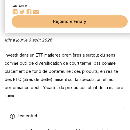
Quels sont les différents ETF matières premières ?
PARTAGER
Questions fréquentes
Un ETF matières premières est-il éligible au PEA ?
Rejoindre Finary
Quelles matières premières privilégier en ETF ?
Quel ETF choisir pour le pétrole ?
Mis à jour le 3 août 2026
Un ETF matières premières est-il risqué ?
ETF ou ETC matières premières, quelle différence ?
Investir dans un ETF matières premières a surtout du sens
Comment sont imposées les plus-values sur un ETF
matières premières ?
comme outil de diversification de court terme, pas comme
Sources
placement de fond de portefeuille : ces produits, en réalité
des ETC (titres de dette), misent sur la spéculation et leur
performance peut s'écarter du prix au comptant de la matière
suivie.
L’essentiel