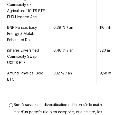
Commodity ex-
Agriculture UCITS ETF
EUR Hedged Acc
BNP Paribas Easy
0,39 % / an
110 milli
Energy & Metals
Enhanced Roll
iShares Diversified
0,46 % / an
320 milli
Commodity Swap
UCITS ETF
Amundi Physical Gold
0,12 % / an
9,58 mill
ETC
Bon à savoir
: La diversification est bien sûr le maître-
mot d’un portefeuille bien composé, et à ce titre, les