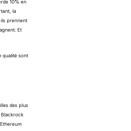
 perde 10% en
tant, la
ils prennent
agnent. Et
e qualité sont
lles des plus
e Blackrock
& Ethereum