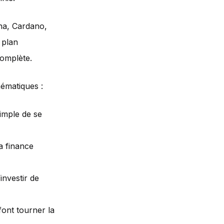
na, Cardano,
 plan
complète.
hématiques :
simple de se
la finance
investir de
font tourner la