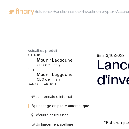
Solutions
Fonctionnalités
Investir en crypto
Assura
Actualités produit
6
min
3/10/2023
AUTEUR
Mounir Laggoune
Lanc
CEO de Finary
ÉDITEUR
Mounir Laggoune
d'in
CEO de Finary
DANS CET ARTICLE
💸 La monnaie d’internet
🚀 Passage en pilote automatique
🔒 Sécurité et frais bas
“Est-ce que
🌙 Un lancement stellaire