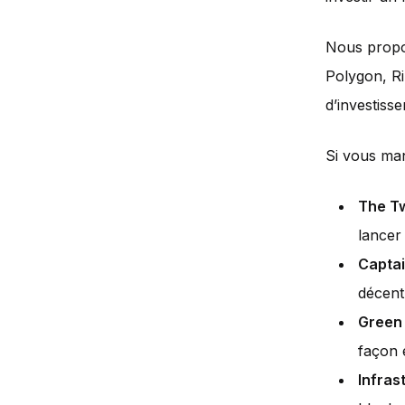
Nous propos
Polygon, Ri
d’investiss
Si vous man
The T
lancer
Captai
décent
Green 
façon 
Infras