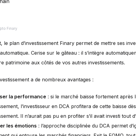
hain
pto Finary
, le plan d’investissement Finary permet de mettre ses inv
 automatique. Cerise sur le gâteau : il s’intègre automatiqu
tre patrimoine aux côtés de vos autres investissements.
nvestissement a de nombreux avantages :
ser la performance
: si le marché baisse fortement après 
issement, l’investisseur en DCA profitera de cette baisse d
ssement. Il n’aurait pas pu en profiter s’il avait investi tout 
r les émotions
: l’approche disciplinée du DCA permet d’ig
ent qui entoure les marchés financiers. Exit le FOMO, tout