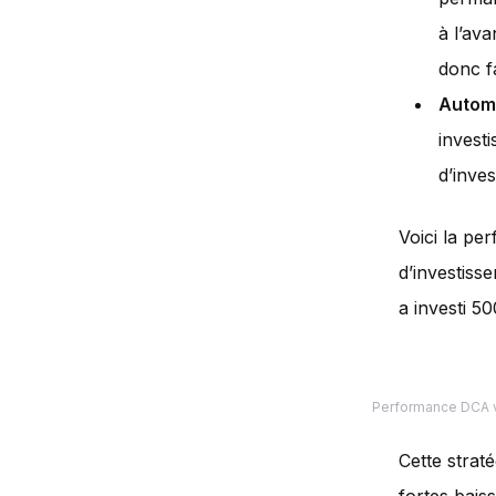
à l’av
donc fa
Autom
invest
d’inve
Voici la pe
d’investiss
a investi 5
Performance DCA v
Cette strat