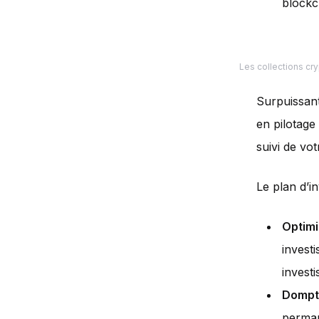
blockc
Les collections cry
Surpuissant
en pilotage
suivi de vo
Le plan d’i
Optimi
invest
investi
Dompte
perman