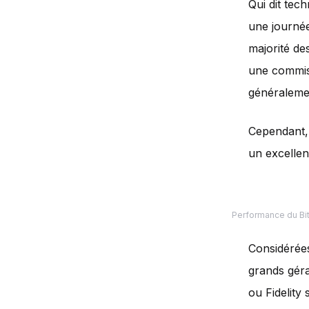
Qui dit tech
une journée
majorité de
une commiss
généralemen
Cependant, l
un excellen
Performance du Bi
Considérées
grands géra
ou Fidelity