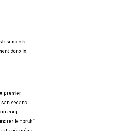
estissements
ement dans le
le premier
ès son second
d’un coup.
norer le “bruit”
 est déjà prévu