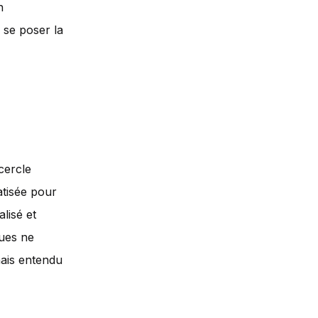
n
 se poser la
cercle
atisée pour
lisé et
ques ne
ais entendu