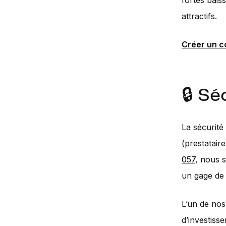
fortes bais
attractifs.
Créer un 
🔒 Sé
La sécurité
(prestatair
057
, nous 
un gage de 
L’un de nos
d’investiss