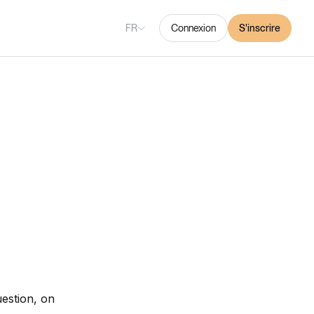
FR
Connexion
S'inscrire
uestion, on