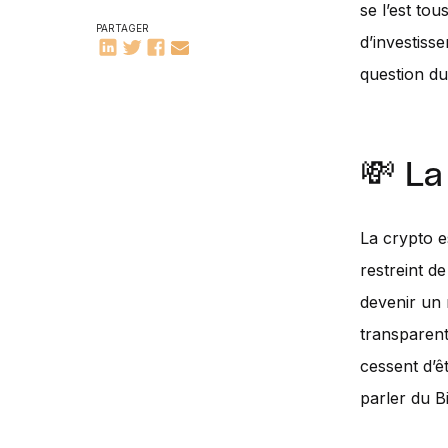
se l’est to
PARTAGER
d’investiss
question du
💸 La
La crypto e
restreint d
devenir un 
transparent
cessent d’ê
parler du B