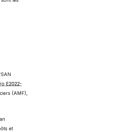
 sont les
 PSAN
ro E2022-
ciers (AMF),
lan
ôts et