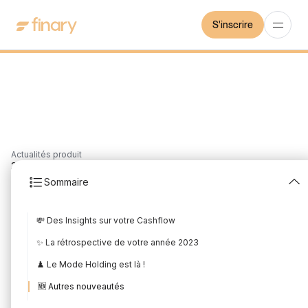
S'inscrire
Actualités produit
3
min
7/1/2024
Sommaire
Les nouveautés produit
💸 Des Insights sur votre Cashflow
de Décembre 2023
✨ La rétrospective de votre année 2023
Rédigé par
Mounir Laggoune
Édité par
Mounir Laggoune
♟️ Le Mode Holding est là !
🆕 Autres nouveautés