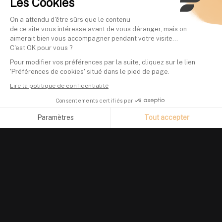
Les Cookies
On a attendu d'être sûrs que le contenu
de ce site vous intéresse avant de vous déranger, mais on
aimerait bien vous accompagner pendant votre visite...
C'est OK pour vous ?
Pour modifier vos préférences par la suite, cliquez sur le lien
'Préférences de cookies' situé dans le pied de page.
Lire la politique de confidentialité
Consentements certifiés par
Paramètres
Tout accepter
Axeptio consent
Plateforme de Gestion du Consentement : Personnalisez vos O
Notre plateforme vous permet d'adapter et de gérer vos paramètr