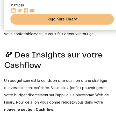
🏎️ Finary Talk sur l'automobile
PARTAGER
☝️ Une dernière chose…
On a terminé l’année en beauté avec un véritable feu d’artifice
Rejoindre Finary
de nouveautés. Toute l’équipe a charbonné afin de vous livrer
un maximum de cadeaux pendant ces vacances. Installez-
vous confortablement, je vous fais découvrir tout ça.
💸 Des Insights sur votre
Cashflow
Un budget sain est la condition sine qua non d'une stratégie
d'investissement maîtrisée. Vous allez (enfin) pouvoir gérer
votre budget directement sur l’appli ou la plateforme Web de
Finary. Pour cela, on vous donne rendez-vous dans votre
nouvelle section Cashflow
.